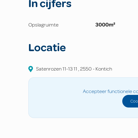
In cijfers
Opslagruimte
3000m²
Locatie
Satenrozen 11-13
11
,
2550
-
Kontich
Accepteer functionele co
Coo