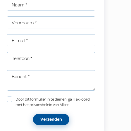
Naam
*
Voornaam
*
E-mail
*
Telefoon
*
Bericht
*
Door dit formulier in te dienen, ga ik akkoord
met het privacybeleid van Allten.
Verzenden