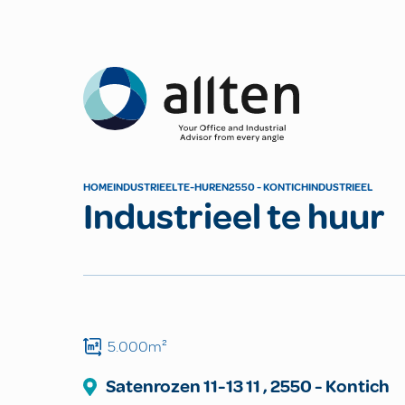
Allten
HOME
INDUSTRIEEL
TE-HUREN
2550 - KONTICH
INDUSTRIEEL
Industrieel te huur
5.000m²
Satenrozen 11-13
11
,
2550
-
Kontich