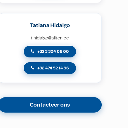
Tatiana Hidalgo
t.hidalgo@allten.be
+32 3 304 06 00
+32 474 52 14 96
Contacteer ons