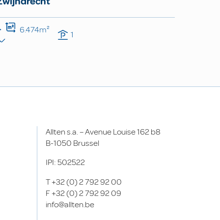
Zwijndrecht
6.474m²
1
Allten s.a. – Avenue Louise 162 b8
B-1050 Brussel
IPI: 502522
T
+32 (0) 2 792 92 00
F
+32 (0) 2 792 92 09
info@allten.be