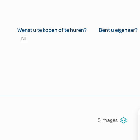
Wenst u te kopen of te huren?
Bent u eigenaar?
NL
5 images