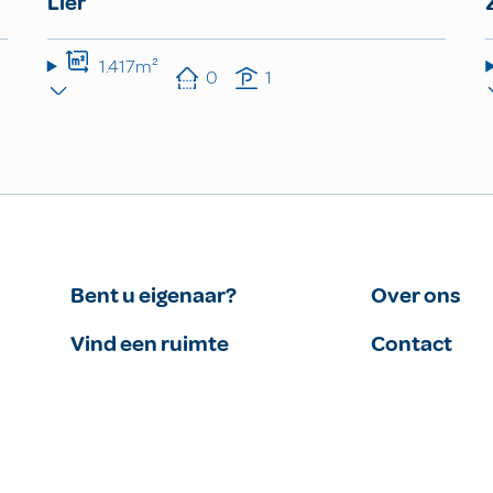
Lier
1.417m²
0
1
Bent u eigenaar?
Over ons
Vind een ruimte
Contact