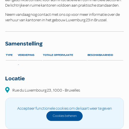
De lichtrijke en ruime kantoren voldoen aan praktische standaarden.
Neem vandaag nog contact met ons op voor meer informatie over de
verhuur van kantoren in het gebouw Luxemburg 23 in Brussel.
Samenstelling
TYPE
VERDIEPING
TOTALE OPPERVLAKTE
BESCHIKBAARHEID
-
Locatie
Rue du Luxembourg
23
,
1000
-
Bruxelles
Accepteer functionele cookies om de kaart weer te geven
Cookies beheren