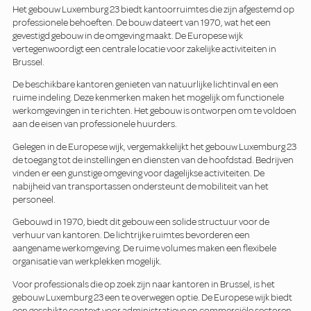
Het gebouw Luxemburg 23 biedt kantoorruimtes die zijn afgestemd op
professionele behoeften. De bouw dateert van 1970, wat het een
gevestigd gebouw in de omgeving maakt. De Europese wijk
vertegenwoordigt een centrale locatie voor zakelijke activiteiten in
Brussel.
De beschikbare kantoren genieten van natuurlijke lichtinval en een
ruime indeling. Deze kenmerken maken het mogelijk om functionele
werkomgevingen in te richten. Het gebouw is ontworpen om te voldoen
aan de eisen van professionele huurders.
Gelegen in de Europese wijk, vergemakkelijkt het gebouw Luxemburg 23
de toegang tot de instellingen en diensten van de hoofdstad. Bedrijven
vinden er een gunstige omgeving voor dagelijkse activiteiten. De
nabijheid van transportassen ondersteunt de mobiliteit van het
personeel.
Gebouwd in 1970, biedt dit gebouw een solide structuur voor de
verhuur van kantoren. De lichtrijke ruimtes bevorderen een
aangename werkomgeving. De ruime volumes maken een flexibele
organisatie van werkplekken mogelijk.
Voor professionals die op zoek zijn naar kantoren in Brussel, is het
gebouw Luxemburg 23 een te overwegen optie. De Europese wijk biedt
een geschikte context voor administratieve en commerciële sectoren.