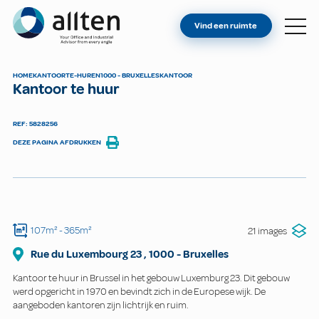
BENT U EIGENAAR?
Allten
Vind een ruimte
VIND EEN RUIMTE
OVER ONS
HOME
KANTOOR
TE-HUREN
1000 - BRUXELLES
KANTOOR
Kantoor te huur
CONTACT
REF: 5828256
DEZE PAGINA AFDRUKKEN
107m²
- 365m²
21 images
Rue du Luxembourg
23
,
1000
-
Bruxelles
Kantoor te huur in Brussel in het gebouw Luxemburg 23. Dit gebouw
werd opgericht in 1970 en bevindt zich in de Europese wijk. De
aangeboden kantoren zijn lichtrijk en ruim.