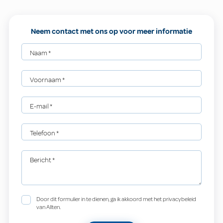
Neem contact met ons op voor meer informatie
Naam
*
Voornaam
*
E-mail
*
Telefoon
*
Bericht
*
Door dit formulier in te dienen, ga ik akkoord met het privacybeleid
van Allten.