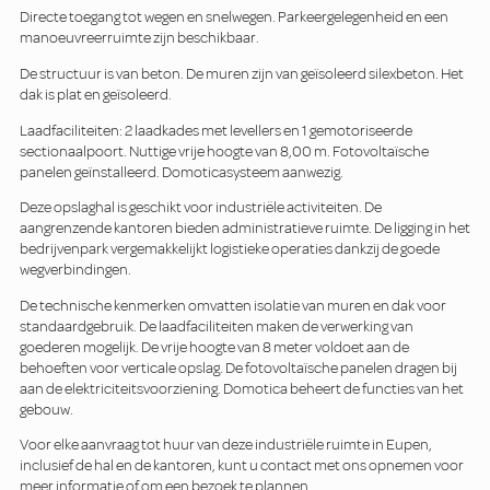
Directe toegang tot wegen en snelwegen. Parkeergelegenheid en een
manoeuvreerruimte zijn beschikbaar.
De structuur is van beton. De muren zijn van geïsoleerd silexbeton. Het
dak is plat en geïsoleerd.
Laadfaciliteiten: 2 laadkades met levellers en 1 gemotoriseerde
sectionaalpoort. Nuttige vrije hoogte van 8,00 m. Fotovoltaïsche
panelen geïnstalleerd. Domoticasysteem aanwezig.
Deze opslaghal is geschikt voor industriële activiteiten. De
aangrenzende kantoren bieden administratieve ruimte. De ligging in het
bedrijvenpark vergemakkelijkt logistieke operaties dankzij de goede
wegverbindingen.
De technische kenmerken omvatten isolatie van muren en dak voor
standaardgebruik. De laadfaciliteiten maken de verwerking van
goederen mogelijk. De vrije hoogte van 8 meter voldoet aan de
behoeften voor verticale opslag. De fotovoltaïsche panelen dragen bij
aan de elektriciteitsvoorziening. Domotica beheert de functies van het
gebouw.
Voor elke aanvraag tot huur van deze industriële ruimte in Eupen,
inclusief de hal en de kantoren, kunt u contact met ons opnemen voor
meer informatie of om een bezoek te plannen.