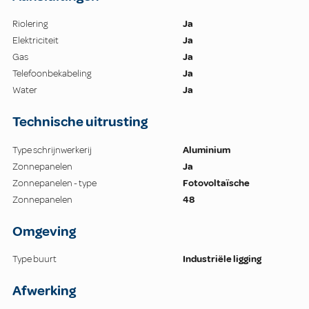
Riolering
Ja
Elektriciteit
Ja
Gas
Ja
Telefoonbekabeling
Ja
Water
Ja
Technische uitrusting
Type schrijnwerkerij
Aluminium
Zonnepanelen
Ja
Zonnepanelen - type
Fotovoltaïsche
Zonnepanelen
48
Omgeving
Type buurt
Industriële ligging
Afwerking