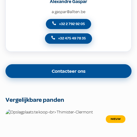
Alexandre Gaspar
a.gaspar@allten.be
+32 2 792 92 05
+32 475 49 78 35
Contacteer ons
Vergelijkbare panden
NIEUW