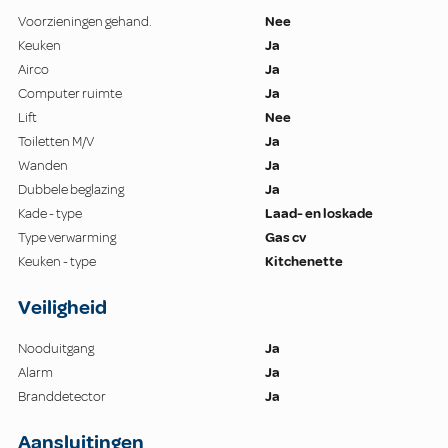
Voorzieningen gehand.
Nee
Keuken
Ja
Airco
Ja
Computer ruimte
Ja
Lift
Nee
Toiletten M/V
Ja
Wanden
Ja
Dubbele beglazing
Ja
Kade - type
Laad- en loskade
Type verwarming
Gas cv
Keuken - type
Kitchenette
Veiligheid
Nooduitgang
Ja
Alarm
Ja
Branddetector
Ja
Aansluitingen