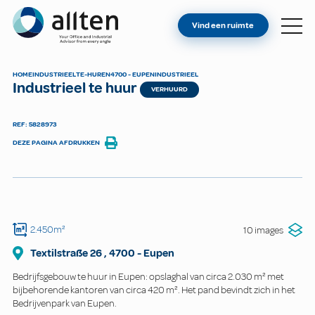
BENT U EIGENAAR?
Allten
Vind een ruimte
VIND EEN RUIMTE
OVER ONS
HOME
INDUSTRIEEL
TE-HUREN
4700 - EUPEN
INDUSTRIEEL
Industrieel te huur
CONTACT
VERHUURD
REF: 5828973
DEZE PAGINA AFDRUKKEN
2.450m²
10 images
Textilstraße
26
,
4700
-
Eupen
Bedrijfsgebouw te huur in Eupen: opslaghal van circa 2.030 m² met
bijbehorende kantoren van circa 420 m². Het pand bevindt zich in het
Bedrijvenpark van Eupen.