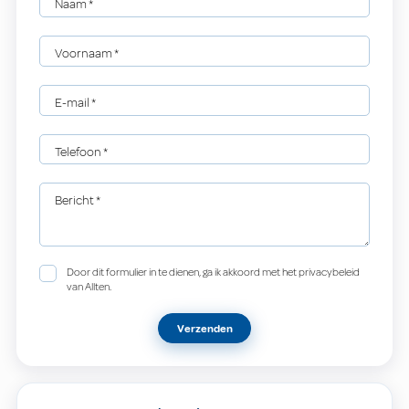
Naam
*
Voornaam
*
E-mail
*
Telefoon
*
Bericht
*
Door dit formulier in te dienen, ga ik akkoord met het privacybeleid
van Allten.
Verzenden