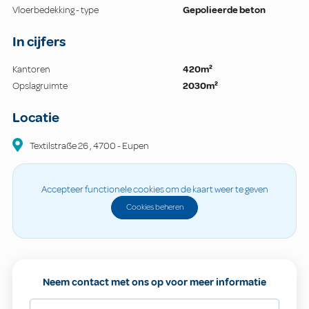
Vloerbedekking - type
Gepolieerde beton
In cijfers
Kantoren
420m²
Opslagruimte
2030m²
Locatie
Textilstraße
26
,
4700
-
Eupen
Accepteer functionele cookies om de kaart weer te geven
Cookies beheren
Neem contact met ons op voor meer informatie