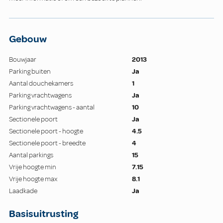
Gebouw
Bouwjaar
2013
Parking buiten
Ja
Aantal douchekamers
1
Parking vrachtwagens
Ja
Parking vrachtwagens - aantal
10
Sectionele poort
Ja
Sectionele poort - hoogte
4.5
Sectionele poort - breedte
4
Aantal parkings
15
Vrije hoogte min
7.15
Vrije hoogte max
8.1
Laadkade
Ja
Basisuitrusting