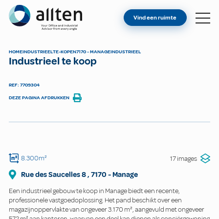
BENT U EIGENAAR?
Allten
Vind een ruimte
VIND EEN RUIMTE
OVER ONS
HOME
INDUSTRIEEL
TE-KOPEN
7170 - MANAGE
INDUSTRIEEL
Industrieel te koop
CONTACT
REF: 7709304
DEZE PAGINA AFDRUKKEN
8.300m²
17 images
Rue des Saucelles
8
,
7170
-
Manage
Een industrieel gebouw te koop in Manage biedt een recente,
professionele vastgoedoplossing. Het pand beschikt over een
magazijnoppervlakte van ongeveer 3.170 m², aangevuld met ongeveer
572 m² aan kantoren, waarvan een deel kan dienen als conciërgewoning