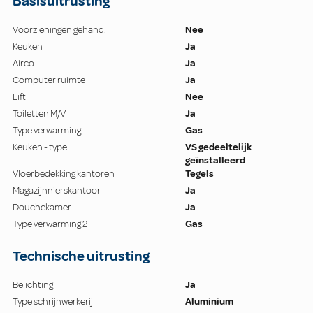
Basisuitrusting
Voorzieningen gehand.
Nee
Keuken
Ja
Airco
Ja
Computer ruimte
Ja
Lift
Nee
Toiletten M/V
Ja
Type verwarming
Gas
Keuken - type
VS gedeeltelijk
geïnstalleerd
Vloerbedekking kantoren
Tegels
Magazijnnierskantoor
Ja
Douchekamer
Ja
Type verwarming 2
Gas
Technische uitrusting
Belichting
Ja
Type schrijnwerkerij
Aluminium