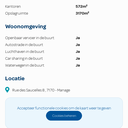
Kantoren
572m²
Opslagruimte
3170m²
Woonomgeving
Openbaar vervoer in de buurt
Ja
Autostrade in de buurt
Ja
Luchthaven in de buurt
Ja
Car sharing in de buurt
Ja
Waterwegenin de buurt
Ja
Locatie
Rue des Saucelles
8
,
7170
-
Manage
Accepteer functionele cookies om de kaart weer te geven
Cookies beheren