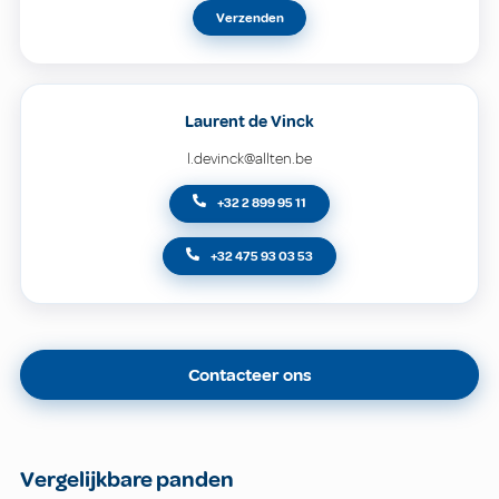
Verzenden
Laurent de Vinck
l.devinck@allten.be
+32 2 899 95 11
+32 475 93 03 53
Contacteer ons
Vergelijkbare panden