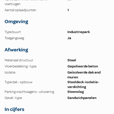
voertuigen
Aantal oplaadpunten
1
Omgeving
Type buurt
Industriepark
Toegangsweg
Ja
Afwerking
Materiaal structuur
Staal
Vloerbedekking - type
Gepolieerde beton
Isolatie
Geïsoleerde dak and
muren
Type dak - opbouw
Steeldeck-isolatie-
verdichting
Parking vrachtwagens - uitvoering
Steenslag
Gevel - type
Sandwichpanelen
In cijfers