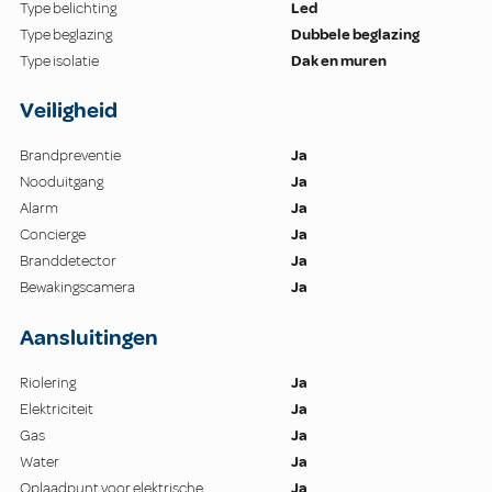
Type belichting
Led
Type beglazing
Dubbele beglazing
Type isolatie
Dak en muren
Veiligheid
Brandpreventie
Ja
Nooduitgang
Ja
Alarm
Ja
Concierge
Ja
Branddetector
Ja
Bewakingscamera
Ja
Aansluitingen
Riolering
Ja
Elektriciteit
Ja
Gas
Ja
Water
Ja
Oplaadpunt voor elektrische
Ja