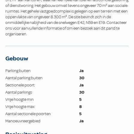
of dienstwoning. Het gebouw omvat tevens ongeveer 70 m² aan sociale
ruimtes. Het gehele vastgoedcomplex is gelegen op een terrein met een
oppervlakte van ongeveer 8.300 m². De site bevindt zich in de
onmiddellijke nabijheid van de snelwegen E42, N59 en E19. Contacteer
ons voor aanvullende informatie of om een bezoek aan dit pand te
organiseren.
Gebouw
Parking buiten
Ja
Aantal parking buiten
30
Sectionele poort
Ja
Aantal parkings
30
Vrije hoogte min
5
Vrije hoogte max
8
Aantal sectionele poorten
5
Manoeuvreergebied
Ja