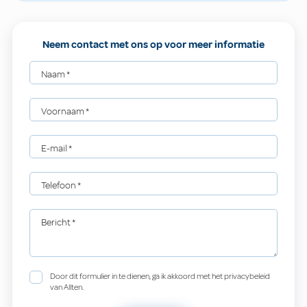
Neem contact met ons op voor meer informatie
Naam
*
Voornaam
*
E-mail
*
Telefoon
*
Bericht
*
Door dit formulier in te dienen, ga ik akkoord met het privacybeleid
van Allten.