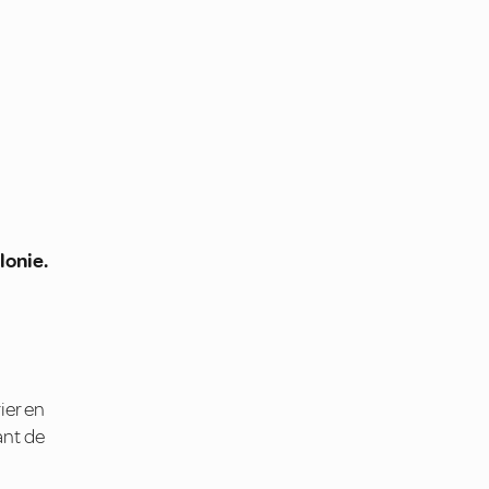
lonie.
ier en
ant de