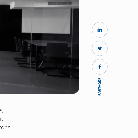
PARTAGER
s,
ut
vrons