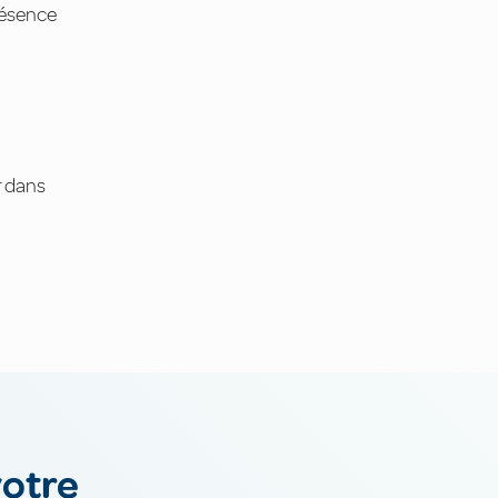
résence
r dans
votre