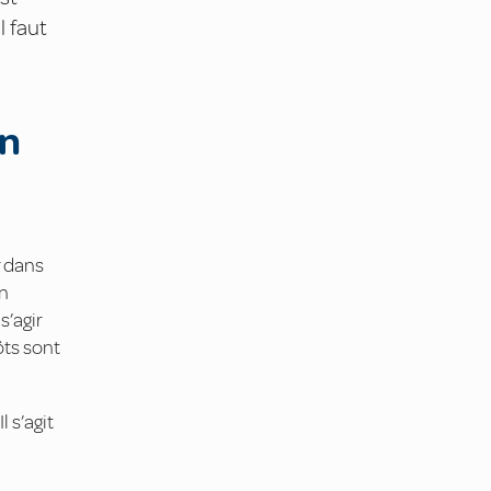
l faut
en
r dans
en
s’agir
ôts sont
 s’agit