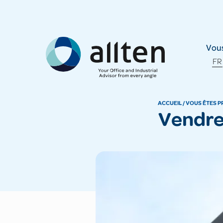
Allten
Vous
FR
ACCUEIL
/
VOUS ÊTES P
Vendre