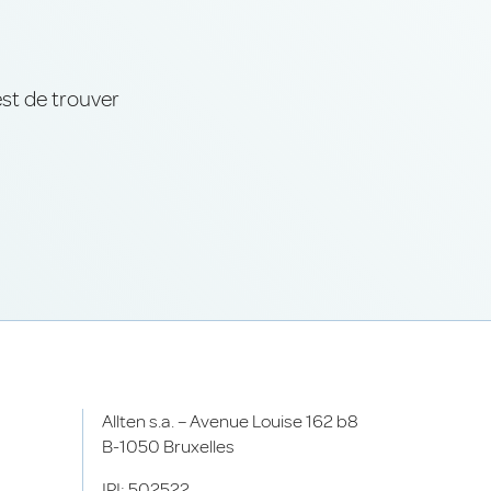
est de trouver
Allten s.a. – Avenue Louise 162 b8
B-1050 Bruxelles
IPI: 502522