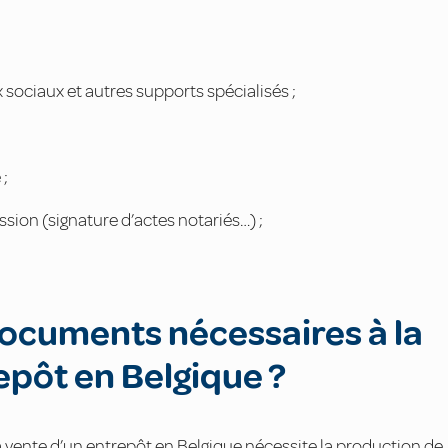
 sociaux et autres supports spécialisés ;
 ;
sion (signature d’actes notariés…) ;
documents nécessaires à la
epôt en Belgique ?
 la vente d’un entrepôt en Belgique nécessite la production de