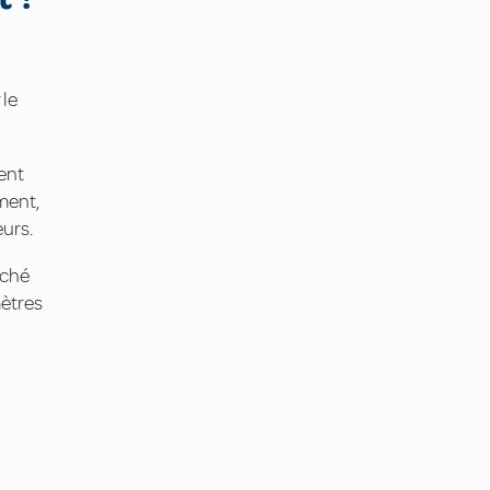
 le
ent
ment,
urs.
rché
mètres