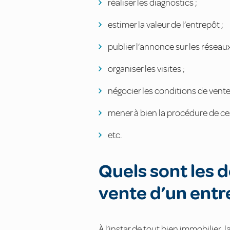
réaliser les diagnostics ;
estimer la valeur de l’entrepôt ;
publier l’annonce sur les réseaux
organiser les visites ;
négocier les conditions de vente
mener à bien la procédure de ces
etc.
Quels sont les 
vente d’un entr
À l’instar de tout bien immobilier,