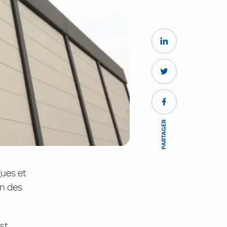
PARTAGER
gues et
on des
st