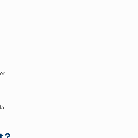
er
la
t ?