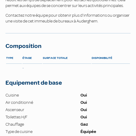
permet aux équipes de se concentrer sur leurs activités principales.
Contactez notre équipe pour obtenir plus d'informations ou organiser
une visite de cet immeuble de bureaux à Auderghem.
Composition
TYPE
ÉTAGE
SURFACE TOTALE
DISPONIBILITÉ
-
Equipement de base
Cuisine
Oui
Air conditionné
Oui
Ascenseur
Oui
Toilettes H/F
Oui
Chauffage
Gaz
Type de cuisine
Équipée