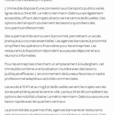
L'immeuble dispose d'une connexion aux transports publics via les
lignes de bus 34 et 96. Le métro Herrmann-Debroux est également
accessible, offrant des trajets directs vers le centre de Bruxelles. Ces
options de transport soutiennent les besoins quotidiens des
occupants professionnels.
Des supermarchés se trouvent à proximité, permettant un accès
pratique aux courses essentielles. Les agences bancaires à proximité
simplifient les opérations financières pour les entreprises. Les
restaurants à disposition répondent aux pauses déjeuner et aux
réunions informelles.
Pour les entreprises cherchant un emplacement à Auderghem, cet
immeuble combine une localisation routière avec des liaisons
publiques efficaces. L'environnement de bureaux favorise un cadre
professionnel adapté aux activités commerciales.
Les accès à l'E411 et au ring Est de Bruxelles servent les trajets vers les
zones périphériques et le centre-ville. Les bus 34 et 96 complètent les
options de mobilité urbaine. Le métro Herrmann-Debroux assure une
liaison rapide avec les quartiers centraux.
La proximité des supermarchés, agences bancaires et restaurants
réduit les temps de déplacement pour les tâches quotidiennes. Cela