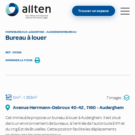
VOUS ÊTES PROPRIÉTAIRE ?
Allten
Trouver un espace
TROUVER UN ESPACE
À PROPOS
HOME
BUREAU
A-LOUER
1160 - AUDERGHEM
BUREAU
Bureau à louer
CONTACT
REF: 101352
IMPRIMER LA FICHE
0m²
- 1.353m²
7 images
Avenue Herrmann-Debroux
40-42
,
1160
-
Auderghem
Cet immeuble propose un bureau à louer à Auderghem. Il est situé
dans un environnement de bureaux, à l'entrée de l'autoroute E411 et
du ring Est de Bruxelles. Cette position facilite les déplacements
routiers vers les axes principaux.