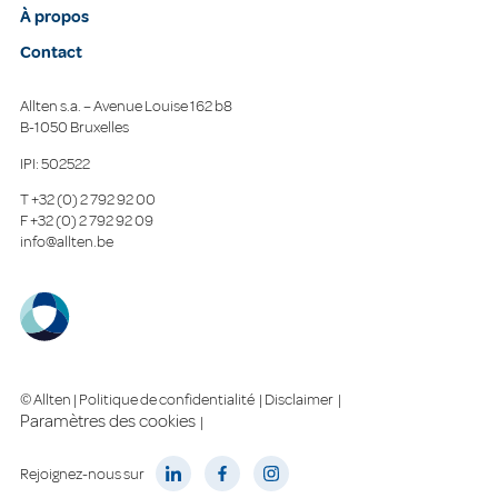
À propos
Contact
Allten s.a. – Avenue Louise 162 b8
B-1050 Bruxelles
IPI: 502522
T
+32 (0) 2 792 92 00
F
+32 (0) 2 792 92 09
info@allten.be
© Allten |
Politique de confidentialité
|
Disclaimer
|
Paramètres des cookies
|
Rejoignez-nous sur