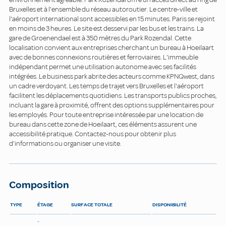
Bruxelles et à l'ensemble du réseau autoroutier. Le centre-ville et
l'aéroport international sont accessibles en 15 minutes. Paris se rejoint
en moins de 3 heures. Le site est desservi par les bus et les trains. La
gare de Groenendael est à 350 mètres du Park Rozendal. Cette
localisation convient aux entreprises cherchant un bureau à Hoeilaart
avec de bonnes connexions routières et ferroviaires. L'immeuble
indépendant permet une utilisation autonome avec ses facilités
intégrées. Le business park abrite des acteurs comme KPNQwest, dans
un cadre verdoyant. Les temps de trajet vers Bruxelles et l'aéroport
facilitent les déplacements quotidiens. Les transports publics proches,
incluant la gare à proximité, offrent des options supplémentaires pour
les employés. Pour toute entreprise intéressée par une location de
bureau dans cette zone de Hoeilaart, ces éléments assurent une
accessibilité pratique. Contactez-nous pour obtenir plus
d'informations ou organiser une visite.
Composition
TYPE
ÉTAGE
SURFACE TOTALE
DISPONIBILITÉ
-