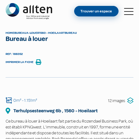
VOUS ÊTES PROPRIÉTAIRE ?
Allten
Trouver un espace
TROUVER UN ESPACE
À PROPOS
HOME
BUREAU
A-LOUER
1560 - HOEILAART
BUREAU
Bureau à louer
CONTACT
REF: 188352
IMPRIMER LA FICHE
0m²
- 1.151m²
12 images
Terhulpsesteenweg
6b
,
1560
-
Hoeilaart
Ce bureau à louer à Hoeilaart fait partie du Rozendael Business Park, où
est établi KPNQwest. L'immeuble, construit en 1997, forme une entité
indépendante et dispose de toutes les facilités. Il est situé dans un
environnement agréable. Park Rozendal offre un accès direct au ring de