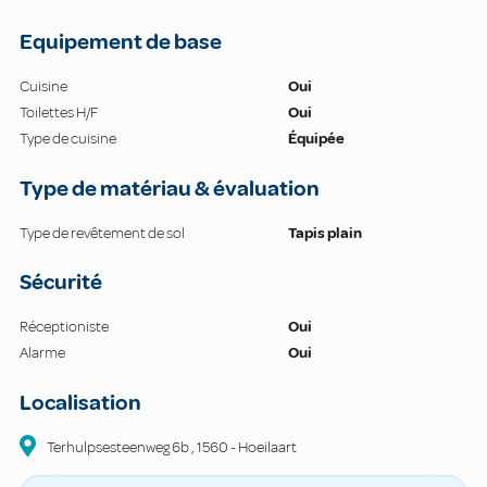
Equipement de base
Cuisine
Oui
Toilettes H/F
Oui
Type de cuisine
Équipée
Type de matériau & évaluation
Type de revêtement de sol
Tapis plain
Sécurité
Réceptioniste
Oui
Alarme
Oui
Localisation
Terhulpsesteenweg
6b
,
1560
-
Hoeilaart