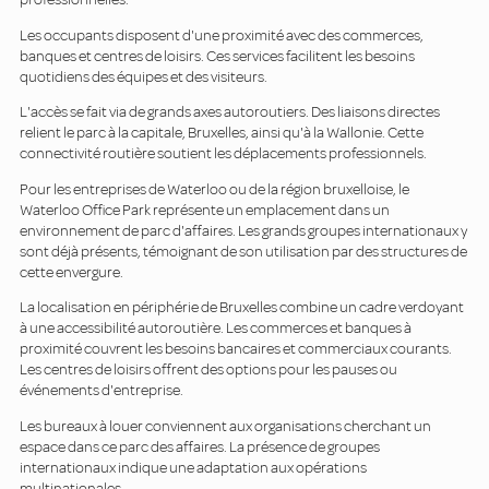
Les occupants disposent d'une proximité avec des commerces,
banques et centres de loisirs. Ces services facilitent les besoins
quotidiens des équipes et des visiteurs.
L'accès se fait via de grands axes autoroutiers. Des liaisons directes
relient le parc à la capitale, Bruxelles, ainsi qu'à la Wallonie. Cette
connectivité routière soutient les déplacements professionnels.
Pour les entreprises de Waterloo ou de la région bruxelloise, le
Waterloo Office Park représente un emplacement dans un
environnement de parc d'affaires. Les grands groupes internationaux y
sont déjà présents, témoignant de son utilisation par des structures de
cette envergure.
La localisation en périphérie de Bruxelles combine un cadre verdoyant
à une accessibilité autoroutière. Les commerces et banques à
proximité couvrent les besoins bancaires et commerciaux courants.
Les centres de loisirs offrent des options pour les pauses ou
événements d'entreprise.
Les bureaux à louer conviennent aux organisations cherchant un
espace dans ce parc des affaires. La présence de groupes
internationaux indique une adaptation aux opérations
multinationales.