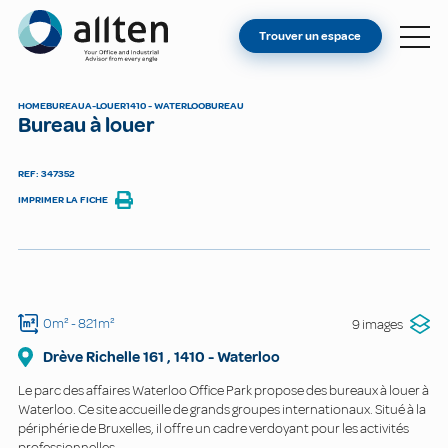
VOUS ÊTES PROPRIÉTAIRE ?
Allten
Trouver un espace
TROUVER UN ESPACE
À PROPOS
HOME
BUREAU
A-LOUER
1410 - WATERLOO
BUREAU
Bureau à louer
CONTACT
REF: 347352
IMPRIMER LA FICHE
0m²
- 821m²
9 images
Drève Richelle
161
,
1410
-
Waterloo
Le parc des affaires Waterloo Office Park propose des bureaux à louer à
Waterloo. Ce site accueille de grands groupes internationaux. Situé à la
périphérie de Bruxelles, il offre un cadre verdoyant pour les activités
professionnelles.