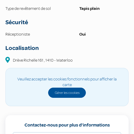
Type de revêtement de sol
Tapis plain
Sécurité
Réceptioniste
Oui
Localisation
Drève Richelle
161
,
1410
-
Waterloo
Veuillez accepter les cookies fonctionnels pour afficher la
carte
Gérer les cookies
Contactez-nous pour plus d'informations