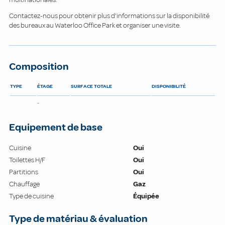
Contactez-nous pour obtenir plus d'informations sur la disponibilité
des bureaux au Waterloo Office Park et organiser une visite.
Composition
TYPE
ÉTAGE
SURFACE TOTALE
DISPONIBILITÉ
-
Equipement de base
Cuisine
Oui
Toilettes H/F
Oui
Partitions
Oui
Chauffage
Gaz
Type de cuisine
Équipée
Type de matériau & évaluation