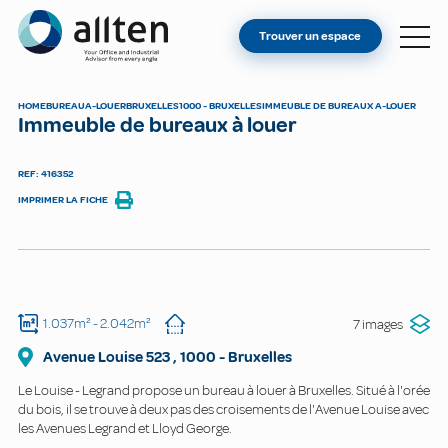
VOUS ÊTES PROPRIÉTAIRE ?
Allten
Trouver un espace
TROUVER UN ESPACE
À PROPOS
HOME
BUREAU
A-LOUER
BRUXELLES
1000 - BRUXELLES
IMMEUBLE DE BUREAUX A-LOUER
Immeuble de bureaux à louer
CONTACT
REF: 416352
IMPRIMER LA FICHE
1.037m²
- 2.042m²
7 images
Avenue Louise
523
,
1000
-
Bruxelles
Le Louise - Legrand propose un bureau à louer à Bruxelles. Situé à l'orée
du bois, il se trouve à deux pas des croisements de l'Avenue Louise avec
les Avenues Legrand et Lloyd George.