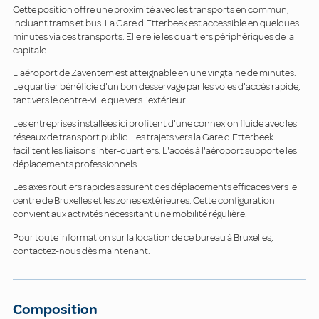
Cette position offre une proximité avec les transports en commun,
incluant trams et bus. La Gare d'Etterbeek est accessible en quelques
minutes via ces transports. Elle relie les quartiers périphériques de la
capitale.
L'aéroport de Zaventem est atteignable en une vingtaine de minutes.
Le quartier bénéficie d'un bon desservage par les voies d'accès rapide,
tant vers le centre-ville que vers l'extérieur.
Les entreprises installées ici profitent d'une connexion fluide avec les
réseaux de transport public. Les trajets vers la Gare d'Etterbeek
facilitent les liaisons inter-quartiers. L'accès à l'aéroport supporte les
déplacements professionnels.
Les axes routiers rapides assurent des déplacements efficaces vers le
centre de Bruxelles et les zones extérieures. Cette configuration
convient aux activités nécessitant une mobilité régulière.
Pour toute information sur la location de ce bureau à Bruxelles,
contactez-nous dès maintenant.
Composition