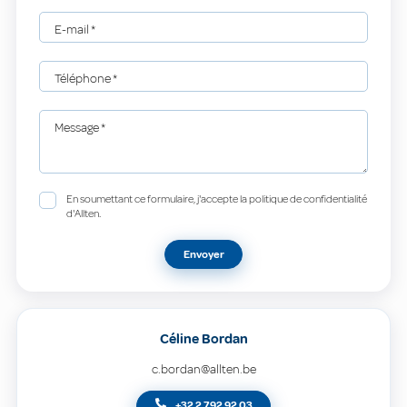
E-mail
*
Téléphone
*
Message
*
En soumettant ce formulaire, j'accepte la politique de confidentialité
d'Allten.
Envoyer
Céline Bordan
c.bordan@allten.be
+32 2 792 92 03