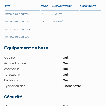
TYPE
ÉTAGE
SURFACE TOTALE
DISPONIBILITÉ
Immeuble de bureaux
06
1.037 m²
Immeuble de bureaux
03
2.042 m²
Immeuble de bureaux
-
Immeuble de bureaux
-
Equipement de base
Cuisine
Oui
Air conditionné
Oui
Ascenseur
Oui
Toilettes H/F
Oui
Partitions
Oui
Type de cuisine
Kitchenette
Sécurité