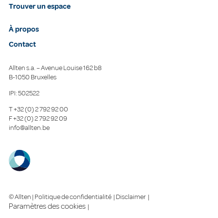
Trouver un espace
À propos
Contact
Allten s.a. – Avenue Louise 162 b8
B-1050 Bruxelles
IPI: 502522
T
+32 (0) 2 792 92 00
F
+32 (0) 2 792 92 09
info@allten.be
© Allten |
Politique de confidentialité
|
Disclaimer
|
Paramètres des cookies
|