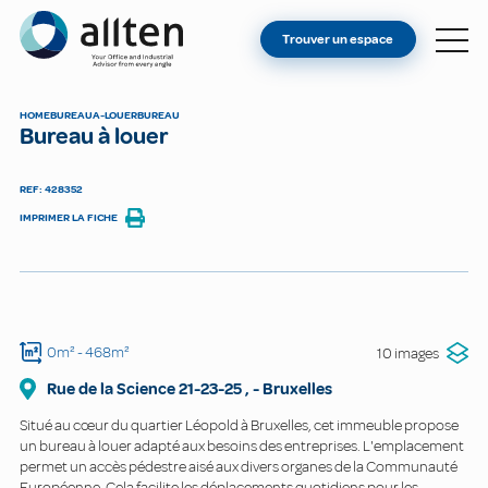
VOUS ÊTES PROPRIÉTAIRE ?
Allten
Trouver un espace
TROUVER UN ESPACE
À PROPOS
HOME
BUREAU
A-LOUER
BUREAU
Bureau à louer
CONTACT
REF: 428352
IMPRIMER LA FICHE
0m²
- 468m²
10 images
Rue de la Science
21-23-25
,
-
Bruxelles
Situé au cœur du quartier Léopold à Bruxelles, cet immeuble propose
un bureau à louer adapté aux besoins des entreprises. L'emplacement
permet un accès pédestre aisé aux divers organes de la Communauté
Européenne. Cela facilite les déplacements quotidiens pour les