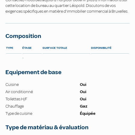
cette location de bureau au quartier Léopold. Discutons de vos
exigences spécifiques en matière d'immobilier commercial à Bruxelles.
Composition
TYPE
ÉTAGE
SURFACE TOTALE
DISPONIBILITÉ
-
Equipement de base
Cuisine
Oui
Air conditionné
Oui
Toilettes H/F
Oui
Chauffage
Gaz
Type de cuisine
Équipée
Type de matériau & évaluation