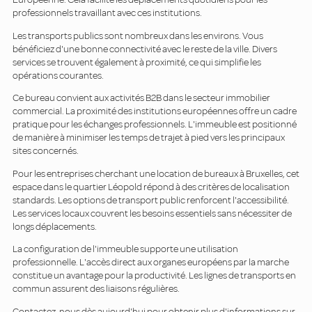
professionnels travaillant avec ces institutions.
Les transports publics sont nombreux dans les environs. Vous
bénéficiez d'une bonne connectivité avec le reste de la ville. Divers
services se trouvent également à proximité, ce qui simplifie les
opérations courantes.
Ce bureau convient aux activités B2B dans le secteur immobilier
commercial. La proximité des institutions européennes offre un cadre
pratique pour les échanges professionnels. L'immeuble est positionné
de manière à minimiser les temps de trajet à pied vers les principaux
sites concernés.
Pour les entreprises cherchant une location de bureaux à Bruxelles, cet
espace dans le quartier Léopold répond à des critères de localisation
standards. Les options de transport public renforcent l'accessibilité.
Les services locaux couvrent les besoins essentiels sans nécessiter de
longs déplacements.
La configuration de l'immeuble supporte une utilisation
professionnelle. L'accès direct aux organes européens par la marche
constitue un avantage pour la productivité. Les lignes de transports en
commun assurent des liaisons régulières.
Contactez-nous dès aujourd'hui pour obtenir plus d'informations sur