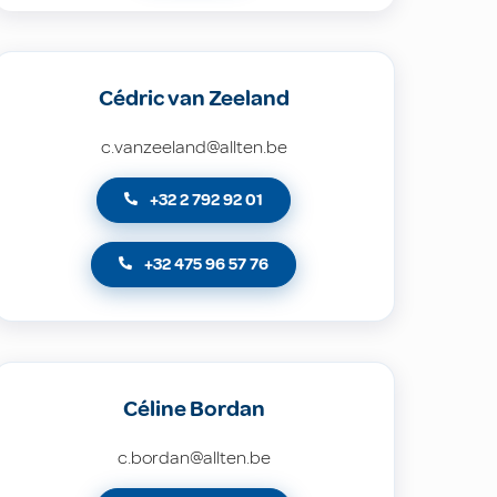
Cédric van Zeeland
c.vanzeeland@allten.be
+32 2 792 92 01
+32 475 96 57 76
Céline Bordan
c.bordan@allten.be