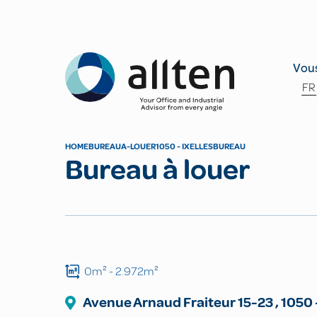
Allten
Vous
FR
HOME
BUREAU
A-LOUER
1050 - IXELLES
BUREAU
Bureau à louer
0m²
- 2.972m²
Avenue Arnaud Fraiteur
15-23
,
1050