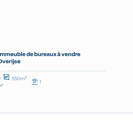
Immeuble de bureaux à vendre
Overijse
550m²
1