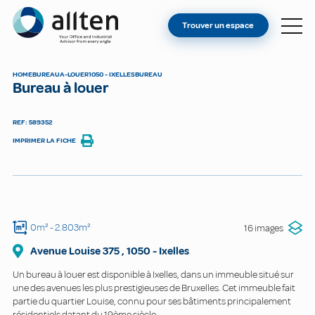
VOUS ÊTES PROPRIÉTAIRE ?
Allten
Trouver un espace
TROUVER UN ESPACE
À PROPOS
HOME
BUREAU
A-LOUER
1050 - IXELLES
BUREAU
Bureau à louer
CONTACT
REF: 589352
IMPRIMER LA FICHE
0m²
- 2.803m²
16 images
Avenue Louise
375
,
1050
-
Ixelles
Un bureau à louer est disponible à Ixelles, dans un immeuble situé sur
une des avenues les plus prestigieuses de Bruxelles. Cet immeuble fait
partie du quartier Louise, connu pour ses bâtiments principalement
résidentiels datant du 19ème siècle.