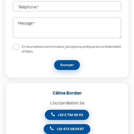
Téléphone
*
Message
*
En soumettant ce formulaire, j'accepte la politique de confidentialité
d'Allten.
Envoyer
Céline Bordan
c.bordan@allten.be
+32 2 792 92 03
+32 472 08 29 87