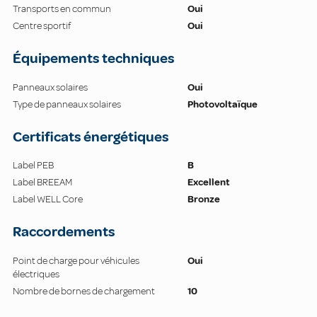
Transports en commun
Oui
Centre sportif
Oui
Équipements techniques
Panneaux solaires
Oui
Type de panneaux solaires
Photovoltaïque
Certificats énergétiques
Label PEB
B
Label BREEAM
Excellent
Label WELL Core
Bronze
Raccordements
Point de charge pour véhicules
Oui
électriques
Nombre de bornes de chargement
10