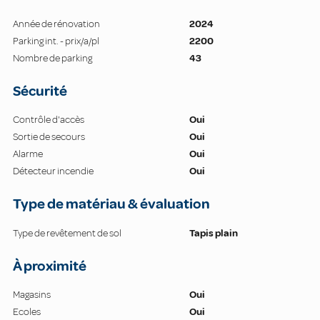
Année de rénovation
2024
Parking int. - prix/a/pl
2200
Nombre de parking
43
Sécurité
Contrôle d'accès
Oui
Sortie de secours
Oui
Alarme
Oui
Détecteur incendie
Oui
Type de matériau & évaluation
Type de revêtement de sol
Tapis plain
À proximité
Magasins
Oui
Ecoles
Oui