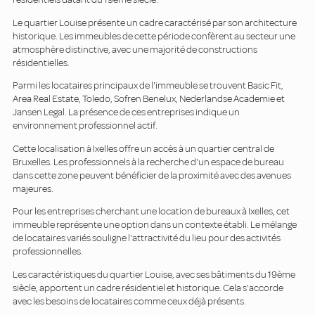
Le quartier Louise présente un cadre caractérisé par son architecture
historique. Les immeubles de cette période confèrent au secteur une
atmosphère distinctive, avec une majorité de constructions
résidentielles.
Parmi les locataires principaux de l'immeuble se trouvent Basic Fit,
Area Real Estate, Toledo, Sofren Benelux, Nederlandse Academie et
Jansen Legal. La présence de ces entreprises indique un
environnement professionnel actif.
Cette localisation à Ixelles offre un accès à un quartier central de
Bruxelles. Les professionnels à la recherche d'un espace de bureau
dans cette zone peuvent bénéficier de la proximité avec des avenues
majeures.
Pour les entreprises cherchant une location de bureaux à Ixelles, cet
immeuble représente une option dans un contexte établi. Le mélange
de locataires variés souligne l'attractivité du lieu pour des activités
professionnelles.
Les caractéristiques du quartier Louise, avec ses bâtiments du 19ème
siècle, apportent un cadre résidentiel et historique. Cela s'accorde
avec les besoins de locataires comme ceux déjà présents.