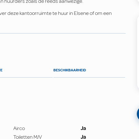
 van huurders zoals de reeds aanwezige.
er deze kantoorruimte te huur in Elsene of om een
TE
BESCHIKBAARHEID
Airco
Ja
Toiletten M/V
Ja