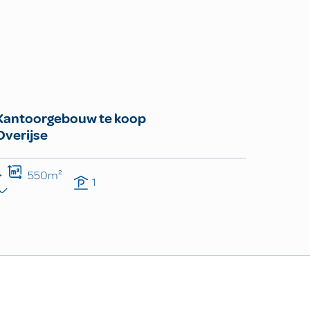
Kantoorgebouw te koop
Overijse
550m²
1