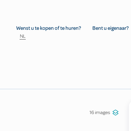
Wenst u te kopen of te huren?
Bent u eigenaar?
NL
16 images