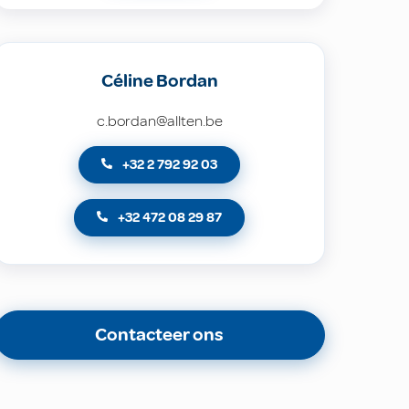
Céline Bordan
c.bordan@allten.be
+32 2 792 92 03
+32 472 08 29 87
Contacteer ons