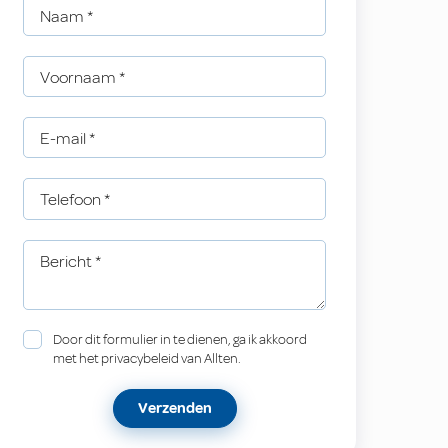
Naam
*
Voornaam
*
E-mail
*
Telefoon
*
Bericht
*
Door dit formulier in te dienen, ga ik akkoord
met het privacybeleid van Allten.
Verzenden