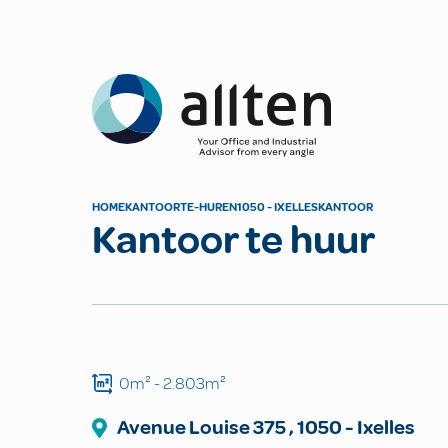
Allten
HOME
KANTOOR
TE-HUREN
1050 - IXELLES
KANTOOR
Kantoor te huur
0m²
- 2.803m²
Avenue Louise
375
,
1050
-
Ixelles