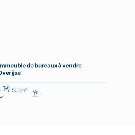
Immeuble de bureaux à vendre
Overijse
550m²
1