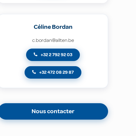
Céline Bordan
c.bordan@allten.be
+32 2 792 92 03
+32 472 08 29 87
Nous contacter