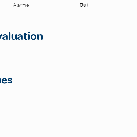
Alarme
Oui
valuation
ues