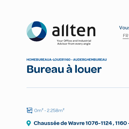
Allten
Vous
FR
HOME
BUREAU
A-LOUER
1160 - AUDERGHEM
BUREAU
Bureau à louer
0m²
- 2.258m²
Chaussée de Wavre
1076-1124
,
1160