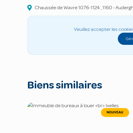
Chaussée de Wavre
1076-1124
,
1160
-
Auderg
Veuillez accepter les cookie
Gére
Biens similaires
NOUVEAU