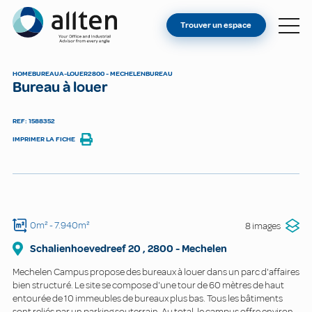
VOUS ÊTES PROPRIÉTAIRE ?
Allten
Trouver un espace
TROUVER UN ESPACE
À PROPOS
HOME
BUREAU
A-LOUER
2800 - MECHELEN
BUREAU
Bureau à louer
CONTACT
REF: 1588352
IMPRIMER LA FICHE
0m²
- 7.940m²
8 images
Schalienhoevedreef
20
,
2800
-
Mechelen
Mechelen Campus propose des bureaux à louer dans un parc d'affaires
bien structuré. Le site se compose d'une tour de 60 mètres de haut
entourée de 10 immeubles de bureaux plus bas. Tous les bâtiments
sont reliés par un parking souterrain. Au total, le campus offre environ