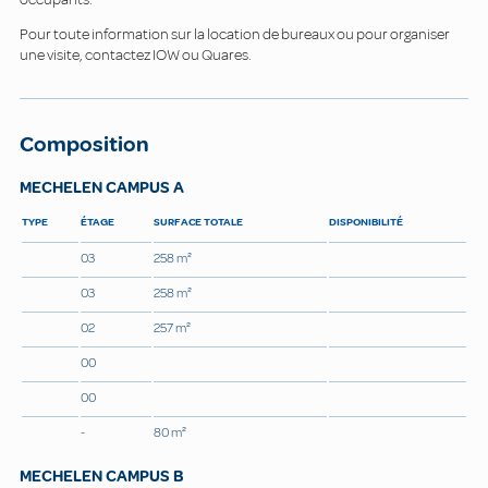
Pour toute information sur la location de bureaux ou pour organiser
une visite, contactez IOW ou Quares.
Composition
MECHELEN CAMPUS A
TYPE
ÉTAGE
SURFACE TOTALE
DISPONIBILITÉ
03
258 m²
03
258 m²
02
257 m²
00
00
-
80 m²
MECHELEN CAMPUS B