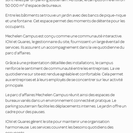
50 000 m² d'espace de bureaux.
Entre les bâtiments se trouve un jardin avec des bancs de pique-nique
et une fontaine. Cet espace permet des moments de détente pour les
occupants.
Mechelen Campus est conçu comme une communauté interactive.
IOW et Quares, le gestionnaire du site, fournissent un large éventail de
services. Ils assurent un accompagnement dans la vie quotidienne du
parc d'affaires.
Grâce à une présentation détaillée des installations, le campus
renforce le sentiment de communauté entre les entreprises. La vie
quotidienne sur site est rendue agréable et confortable. Cela permet
aux entreprises et à leurs employés de se concentrer sur leur activité
principale.
Le parc d'affaires Mechelen Campus réunit ainsi des espaces de
bureaux variés dans un environnement connecté et pratique. Le
parking souterrain facilite les déplacements internes. Le jardin offre un
cadre pour des pauses.
IOW et Quares gèrent le site pour maintenir une organisation
harmonieuse. Les services couvrent les besoins quotidiens des
occupants.