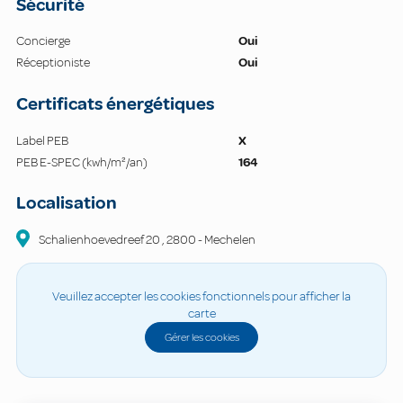
Sécurité
Concierge
Oui
Réceptioniste
Oui
Certificats énergétiques
Label PEB
X
PEB E-SPEC (kwh/m²/an)
164
Localisation
Schalienhoevedreef
20
,
2800
-
Mechelen
Veuillez accepter les cookies fonctionnels pour afficher la
carte
Gérer les cookies