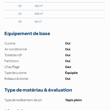
03
322 m²
03
259 m²
00
66 m²
Equipement de base
Cuisine
Oui
Air conditionné
Oui
Toilettes H/F
Oui
Partitions
Oui
Chauffage
Gaz
Type de cuisine
Équipée
Rideaux & stores
Oui
Type de matériau & évaluation
Type de revêtement de sol
Tapis plain