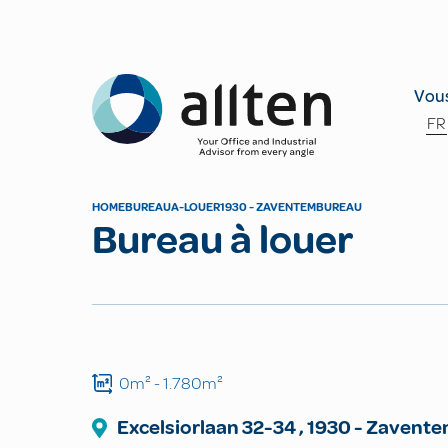
Allten
Vous
FR
HOME
BUREAU
A-LOUER
1930 - ZAVENTEM
BUREAU
Bureau à louer
0m²
- 1.780m²
Excelsiorlaan
32-34
,
1930
-
Zavente