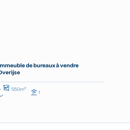
Immeuble de bureaux à vendre
Overijse
550m²
1