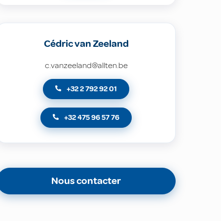
Cédric van Zeeland
c.vanzeeland@allten.be
+32 2 792 92 01
+32 475 96 57 76
Nous contacter