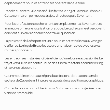
déplacements pour les entreprises opérant dans la zone.
L'accès au centre-ville est aisé. Il se fait via le ring et l'avenue Léopold III.
Cette connexion permet des trajets directs depuis Zaventem.
Pour les professionnels cherchant un emplacement à Zaventem, cet
immeuble offre une localisation pratique. Le cadre calme et verdoyant
convient à un environnement de travail quotidien.
La proximité de l'aéroport est utile pour les activités liées aux voyages
d'affaires. Le ring de Bruxelles assure une liaison rapide avec les axes
routiers principaux.
Les entreprises installées ici bénéficient d'une bonne accessibilité. Le
trajet vers Bruxelles centre utilise des itinéraires établis comme le ring
et l'avenue Léopold III.
Cet immeuble de bureaux répond aux besoins de location dans le
secteur de Zaventem. Il intègre les atouts de sa position géographique.
Contactez-nous pour obtenir plus d'informations ou organiser une
visite de l'immeuble.