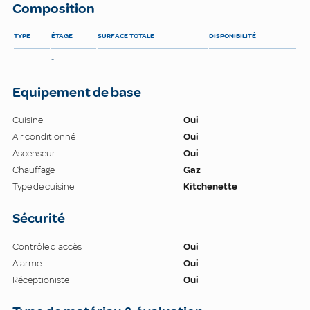
Composition
TYPE
ÉTAGE
SURFACE TOTALE
DISPONIBILITÉ
-
Equipement de base
Cuisine
Oui
Air conditionné
Oui
Ascenseur
Oui
Chauffage
Gaz
Type de cuisine
Kitchenette
Sécurité
Contrôle d'accès
Oui
Alarme
Oui
Réceptioniste
Oui