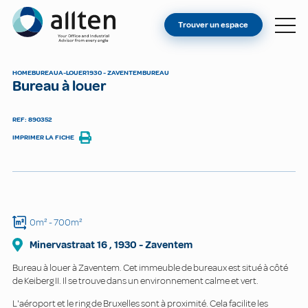
VOUS ÊTES PROPRIÉTAIRE ?
Allten
Trouver un espace
TROUVER UN ESPACE
À PROPOS
HOME
BUREAU
A-LOUER
1930 - ZAVENTEM
BUREAU
Bureau à louer
CONTACT
REF: 890352
IMPRIMER LA FICHE
0m²
- 700m²
Minervastraat
16
,
1930
-
Zaventem
Bureau à louer à Zaventem. Cet immeuble de bureaux est situé à côté
de Keiberg II. Il se trouve dans un environnement calme et vert.
L'aéroport et le ring de Bruxelles sont à proximité. Cela facilite les