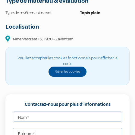
Type de matériau & évaluation
Type de revêtement de sol
Tapis plain
Localisation
Minervastraat
16
,
1930
-
Zaventem
Veuillez accepter les cookies fonctionnels pour afficher la
carte
Gérer les cookies
Contactez-nous pour plus d'informations
Nom
*
Prénom
*