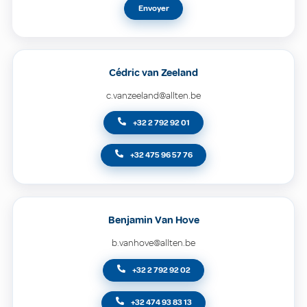
Envoyer
Cédric van Zeeland
c.vanzeeland@allten.be
+32 2 792 92 01
+32 475 96 57 76
Benjamin Van Hove
b.vanhove@allten.be
+32 2 792 92 02
+32 474 93 83 13