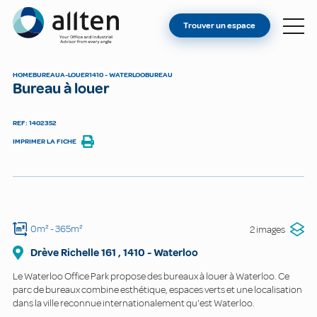
VOUS ÊTES PROPRIÉTAIRE ?
Allten
Trouver un espace
TROUVER UN ESPACE
À PROPOS
HOME
BUREAU
A-LOUER
1410 - WATERLOO
BUREAU
Bureau à louer
CONTACT
REF: 1402352
IMPRIMER LA FICHE
0m²
- 365m²
2 images
Drève Richelle
161
,
1410
-
Waterloo
Le Waterloo Office Park propose des bureaux à louer à Waterloo. Ce
parc de bureaux combine esthétique, espaces verts et une localisation
dans la ville reconnue internationalement qu'est Waterloo.