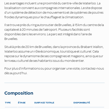
Les avantages incluent une proximité du centre-ville de Waterloo. La
localisation convient aux compagnies internationales. Le site dispose
d'un système de détection de mouvements et de systèmes de poutres
froides dynamiques pour le chauffage et la climatisation.
Il se trouve près du ring autoroutier de Bruxelles, à 15 km du centre de la
capitale et à 20 minutes de l'aéroport. Plusieurs facilités sont
disponibles dans les environs. Le parc est intégré dans l'aire de
Bruxelles.
Situé à près de 20 km de Bruxelles, dans la province du Brabant Wallon,
Waterloo assume un rôle économique, touristique et culturel. Cela
repose sur le dynamisme de ses compagnies et magasins, ainsi que sur
le niveau culturel de ses habitants issus du monde entier.
Pour plus d'informations ou pour organiser une visite, contactez-nous
dès aujourd'hui.
Composition
TYPE
ÉTAGE
SURFACE TOTALE
DISPONIBILITÉ