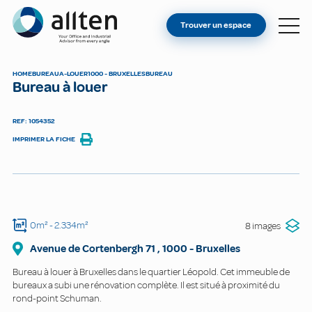
VOUS ÊTES PROPRIÉTAIRE ?
Allten
Trouver un espace
TROUVER UN ESPACE
À PROPOS
HOME
BUREAU
A-LOUER
1000 - BRUXELLES
BUREAU
Bureau à louer
CONTACT
REF: 1054352
IMPRIMER LA FICHE
0m²
- 2.334m²
8 images
Avenue de Cortenbergh
71
,
1000
-
Bruxelles
Bureau à louer à Bruxelles dans le quartier Léopold. Cet immeuble de
bureaux a subi une rénovation complète. Il est situé à proximité du
rond-point Schuman.