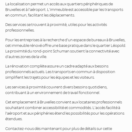
La localisation permet un accès aux quartiers périphériques de
Bruxelles et à l'aéroport. L'immeuble est accessible par les transports
en commun, facilitant les déplacements.
Des services se trouvent à proximité, utiles pour les activités
professionnelles.
Pour les entreprises à la recherche d'un espace de bureaux à Bruxelles,
cet immeuble rénové offre une base pratique dans le quartier Léopold.
La proximité du rond-point Schuman soutient la connectivité avec
d'autres zones de la ville.
La rénovation complète assure un cadre adapté aux besoins
professionnels actuels. Les transports en commun à disposition
simplifient les trajets pour les équipes et les visiteurs.
Les services à proximité couvrent divers besoins quotidiens,
contribuant à un environnement de travail fonctionnel.
Cet emplacement à Bruxelles convient aux locataires professionnels
souhaitant combiner accessibilité et commodités. L'accès facilité à
l'aéroport et aux périphéries étend les possibilités pour les opérations
étendues.
Contactez-nous dès maintenant pour plus de détails sur cette