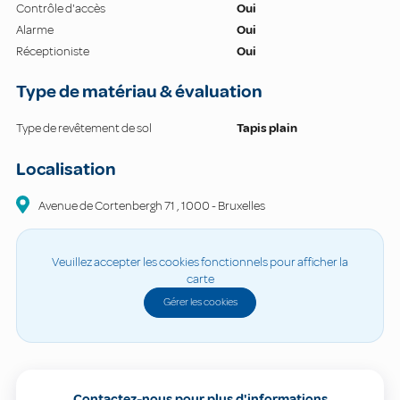
Contrôle d'accès
Oui
Alarme
Oui
Réceptioniste
Oui
Type de matériau & évaluation
Type de revêtement de sol
Tapis plain
Localisation
Avenue de Cortenbergh
71
,
1000
-
Bruxelles
Veuillez accepter les cookies fonctionnels pour afficher la
carte
Gérer les cookies
Contactez-nous pour plus d'informations