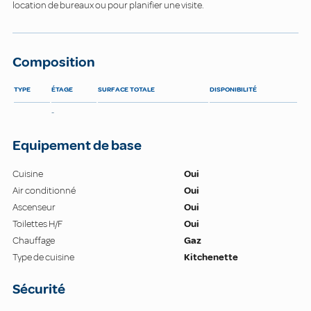
location de bureaux ou pour planifier une visite.
Composition
TYPE
ÉTAGE
SURFACE TOTALE
DISPONIBILITÉ
-
Equipement de base
Cuisine
Oui
Air conditionné
Oui
Ascenseur
Oui
Toilettes H/F
Oui
Chauffage
Gaz
Type de cuisine
Kitchenette
Sécurité