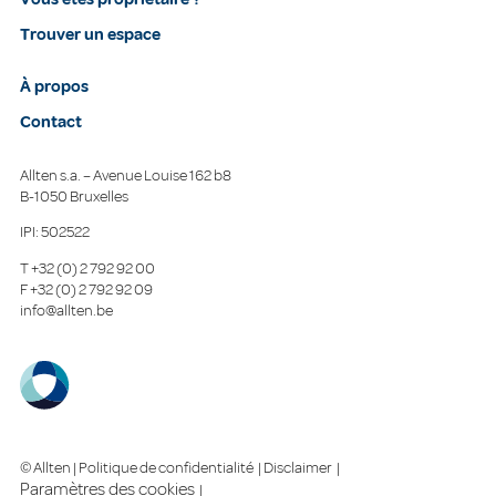
Trouver un espace
À propos
Contact
Allten s.a. – Avenue Louise 162 b8
B-1050 Bruxelles
IPI: 502522
T
+32 (0) 2 792 92 00
F
+32 (0) 2 792 92 09
info@allten.be
© Allten |
Politique de confidentialité
|
Disclaimer
|
Paramètres des cookies
|