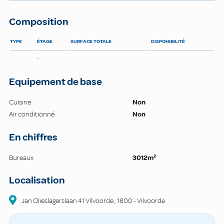
Composition
TYPE
ÉTAGE
SURFACE TOTALE
DISPONIBILITÉ
-
Equipement de base
Cuisine
Non
Air conditionné
Non
En chiffres
Bureaux
3012m²
Localisation
Jan Olieslagerslaan 41 Vilvoorde
,
1800
-
Vilvoorde