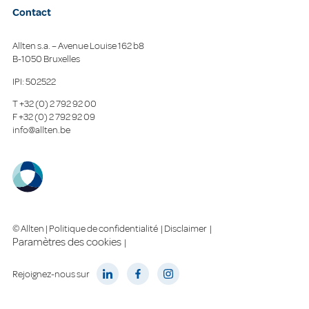
Contact
Allten s.a. – Avenue Louise 162 b8
B-1050 Bruxelles
IPI: 502522
T
+32 (0) 2 792 92 00
F
+32 (0) 2 792 92 09
info@allten.be
© Allten |
Politique de confidentialité
|
Disclaimer
|
Paramètres des cookies
|
Rejoignez-nous sur