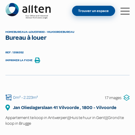
VOUS ÊTES PROPRIÉTAIRE ?
Allten
Trouver un espace
TROUVER UN ESPACE
À PROPOS
HOME
BUREAU
A-LOUER
1800 - VILVOORDE
BUREAU
Bureau à louer
CONTACT
REF: 1356352
IMPRIMER LA FICHE
0m²
- 2.223m²
17 images
Jan Olieslagerslaan 41 Vilvoorde
,
1800
-
Vilvoorde
Appartement te koop in Antwerpen|||Huis te huur in Gent|||Grond te
koop in Brugge