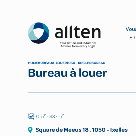
Allten
Vous
FR
HOME
BUREAU
A-LOUER
1050 - IXELLES
BUREAU
Bureau à louer
0m²
- 337m²
Square de Meeus
18
,
1050
-
Ixelles