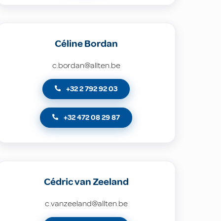
Céline Bordan
c.bordan@allten.be
+32 2 792 92 03
+32 472 08 29 87
Cédric van Zeeland
c.vanzeeland@allten.be