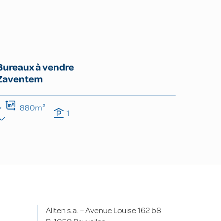
Bureaux à vendre
Zaventem
880m²
1
Allten s.a. – Avenue Louise 162 b8