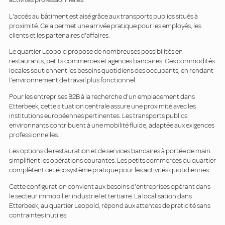
L'accès au bâtiment est aisé grâce aux transports publics situés à
proximité. Cela permet une arrivée pratique pour les employés, les
clients et les partenaires d'affaires.
Le quartier Leopold propose de nombreuses possibilités en
restaurants, petits commerces et agences bancaires. Ces commodités
locales soutiennent les besoins quotidiens des occupants, en rendant
l'environnement de travail plus fonctionnel.
Pour les entreprises B2B à la recherche d'un emplacement dans
Etterbeek, cette situation centrale assure une proximité avec les
institutions européennes pertinentes. Les transports publics
environnants contribuent à une mobilité fluide, adaptée aux exigences
professionnelles.
Les options de restauration et de services bancaires à portée de main
simplifient les opérations courantes. Les petits commerces du quartier
complètent cet écosystème pratique pour les activités quotidiennes.
Cette configuration convient aux besoins d'entreprises opérant dans
le secteur immobilier industriel et tertiaire. La localisation dans
Etterbeek, au quartier Leopold, répond aux attentes de praticité sans
contraintes inutiles.