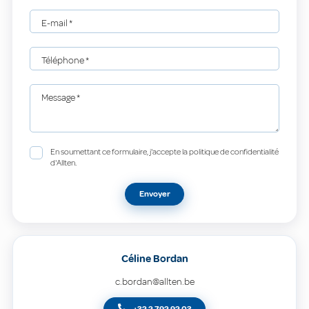
E-mail
*
Téléphone
*
Message
*
En soumettant ce formulaire, j'accepte la politique de confidentialité
d'Allten.
Envoyer
Céline Bordan
c.bordan@allten.be
+32 2 792 92 03