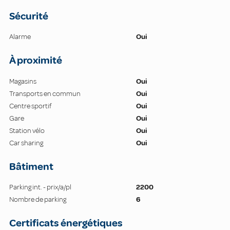
Sécurité
Alarme
Oui
À proximité
Magasins
Oui
Transports en commun
Oui
Centre sportif
Oui
Gare
Oui
Station vélo
Oui
Car sharing
Oui
Bâtiment
Parking int. - prix/a/pl
2200
Nombre de parking
6
Certificats énergétiques