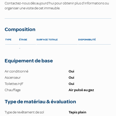
Contactez-nous dès aujourd'hui pour obtenir plus d'informations ou
organiser une visite de cet immeuble.
Composition
TYPE
ÉTAGE
SURFACE TOTALE
DISPONIBILITÉ
-
Equipement de base
Air conditionné
Oui
Ascenseur
Oui
Toilettes H/F
Oui
Chauffage
Air pulsé au gaz
Type de matériau & évaluation
Type de revêtement de sol
Tapis plain