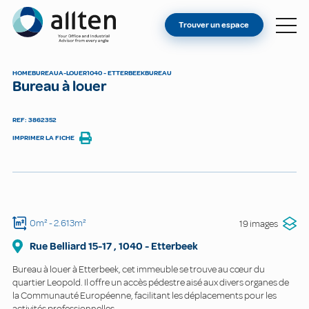
VOUS ÊTES PROPRIÉTAIRE ?
Allten
Trouver un espace
TROUVER UN ESPACE
À PROPOS
HOME
BUREAU
A-LOUER
1040 - ETTERBEEK
BUREAU
Bureau à louer
CONTACT
REF: 3862352
IMPRIMER LA FICHE
0m²
- 2.613m²
19 images
Rue Belliard
15-17
,
1040
-
Etterbeek
Bureau à louer à Etterbeek, cet immeuble se trouve au cœur du
quartier Leopold. Il offre un accès pédestre aisé aux divers organes de
la Communauté Européenne, facilitant les déplacements pour les
activités professionnelles.