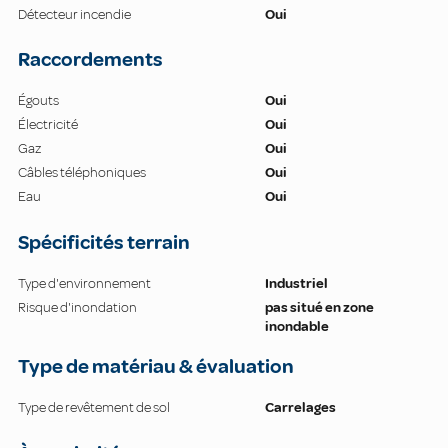
Détecteur incendie
Oui
Raccordements
Égouts
Oui
Électricité
Oui
Gaz
Oui
Câbles téléphoniques
Oui
Eau
Oui
Spécificités terrain
Type d'environnement
Industriel
Risque d'inondation
pas situé en zone
inondable
Type de matériau & évaluation
Type de revêtement de sol
Carrelages