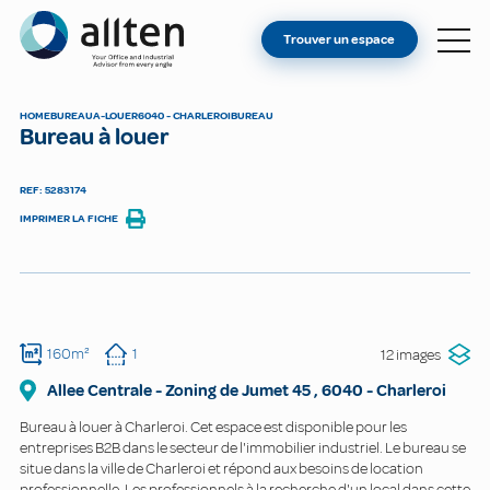
VOUS ÊTES PROPRIÉTAIRE ?
Allten
Trouver un espace
TROUVER UN ESPACE
À PROPOS
HOME
BUREAU
A-LOUER
6040 - CHARLEROI
BUREAU
Bureau à louer
CONTACT
REF: 5283174
IMPRIMER LA FICHE
160m²
1
12 images
Allee Centrale - Zoning de Jumet
45
,
6040
-
Charleroi
Bureau à louer à Charleroi. Cet espace est disponible pour les
entreprises B2B dans le secteur de l'immobilier industriel. Le bureau se
situe dans la ville de Charleroi et répond aux besoins de location
professionnelle. Les professionnels à la recherche d'un local dans cette