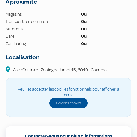
À proximité
Magasins
Oui
Transports en commun
Oui
Autoroute
Oui
Gare
Oui
Car sharing
Oui
Localisation
Allee Centrale - Zoning de Jumet
45
,
6040
-
Charleroi
Veuillez accepter les cookies fonctionnels pour afficher la
carte
Gérer les cookies
Contactez-nous pour plus d'informations