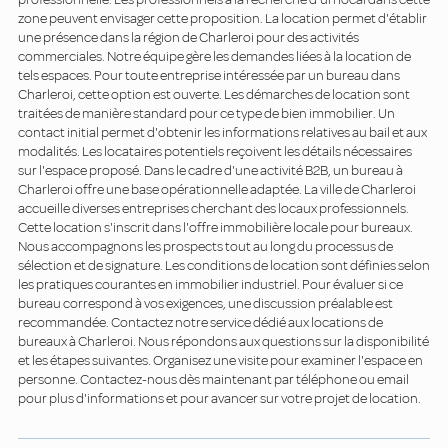
zone peuvent envisager cette proposition. La location permet d'établir
une présence dans la région de Charleroi pour des activités
commerciales. Notre équipe gère les demandes liées à la location de
tels espaces. Pour toute entreprise intéressée par un bureau dans
Charleroi, cette option est ouverte. Les démarches de location sont
traitées de manière standard pour ce type de bien immobilier. Un
contact initial permet d'obtenir les informations relatives au bail et aux
modalités. Les locataires potentiels reçoivent les détails nécessaires
sur l'espace proposé. Dans le cadre d'une activité B2B, un bureau à
Charleroi offre une base opérationnelle adaptée. La ville de Charleroi
accueille diverses entreprises cherchant des locaux professionnels.
Cette location s'inscrit dans l'offre immobilière locale pour bureaux.
Nous accompagnons les prospects tout au long du processus de
sélection et de signature. Les conditions de location sont définies selon
les pratiques courantes en immobilier industriel. Pour évaluer si ce
bureau correspond à vos exigences, une discussion préalable est
recommandée. Contactez notre service dédié aux locations de
bureaux à Charleroi. Nous répondons aux questions sur la disponibilité
et les étapes suivantes. Organisez une visite pour examiner l'espace en
personne. Contactez-nous dès maintenant par téléphone ou email
pour plus d'informations et pour avancer sur votre projet de location.