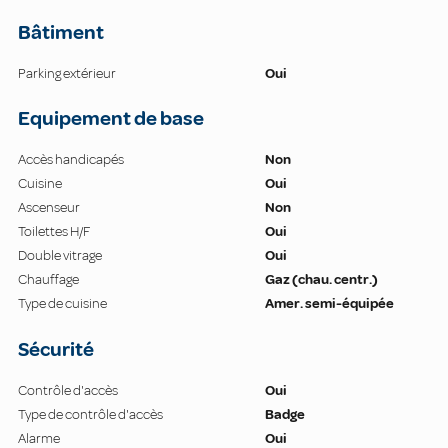
Bâtiment
Parking extérieur
Oui
Equipement de base
Accès handicapés
Non
Cuisine
Oui
Ascenseur
Non
Toilettes H/F
Oui
Double vitrage
Oui
Chauffage
Gaz (chau. centr.)
Type de cuisine
Amer. semi-équipée
Sécurité
Contrôle d'accès
Oui
Type de contrôle d'accès
Badge
Alarme
Oui