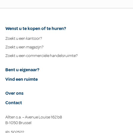
Wenst u te kopen of te huren?
Zoekt u een kantoor?
Zoekt u een magazijn?
Zoekt u een commerciële handelsruimte?
Bent u eigenaar?
Vind een ruimte
Over ons
Contact
Allten s.a. – Avenue Louise 162 b8
B-1050 Brussel
IPI: 502522