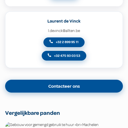
Laurent de Vinck
l.devinck@allten.be
+32 2 899 95 11
+32 475 93 03 53
Contacteer ons
Vergelijkbare panden