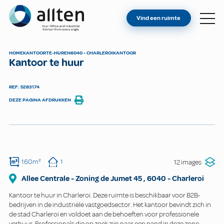
BENT U EIGENAAR?
Allten
Vind een ruimte
VIND EEN RUIMTE
OVER ONS
HOME
KANTOOR
TE-HUREN
6040 - CHARLEROI
KANTOOR
Kantoor te huur
CONTACT
REF: 5283174
DEZE PAGINA AFDRUKKEN
160m²
1
12 images
Allee Centrale - Zoning de Jumet
45
,
6040
-
Charleroi
Kantoor te huur in Charleroi. Deze ruimte is beschikbaar voor B2B-
bedrijven in de industriële vastgoedsector. Het kantoor bevindt zich in
de stad Charleroi en voldoet aan de behoeften voor professionele
verhuur. Professionals die op zoek zijn naar een pand in deze zone