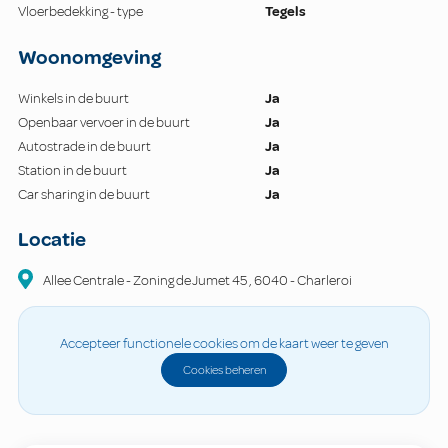
Vloerbedekking - type
Tegels
Woonomgeving
Winkels in de buurt
Ja
Openbaar vervoer in de buurt
Ja
Autostrade in de buurt
Ja
Station in de buurt
Ja
Car sharing in de buurt
Ja
Locatie
Allee Centrale - Zoning de Jumet
45
,
6040
-
Charleroi
Accepteer functionele cookies om de kaart weer te geven
Cookies beheren