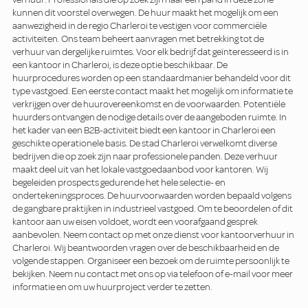
kunnen dit voorstel overwegen. De huur maakt het mogelijk om een
aanwezigheid in de regio Charleroi te vestigen voor commerciële
activiteiten. Ons team beheert aanvragen met betrekking tot de
verhuur van dergelijke ruimtes. Voor elk bedrijf dat geïnteresseerd is in
een kantoor in Charleroi, is deze optie beschikbaar. De
huurprocedures worden op een standaardmanier behandeld voor dit
type vastgoed. Een eerste contact maakt het mogelijk om informatie te
verkrijgen over de huurovereenkomst en de voorwaarden. Potentiële
huurders ontvangen de nodige details over de aangeboden ruimte. In
het kader van een B2B-activiteit biedt een kantoor in Charleroi een
geschikte operationele basis. De stad Charleroi verwelkomt diverse
bedrijven die op zoek zijn naar professionele panden. Deze verhuur
maakt deel uit van het lokale vastgoedaanbod voor kantoren. Wij
begeleiden prospects gedurende het hele selectie- en
ondertekeningsproces. De huurvoorwaarden worden bepaald volgens
de gangbare praktijken in industrieel vastgoed. Om te beoordelen of dit
kantoor aan uw eisen voldoet, wordt een voorafgaand gesprek
aanbevolen. Neem contact op met onze dienst voor kantoorverhuur in
Charleroi. Wij beantwoorden vragen over de beschikbaarheid en de
volgende stappen. Organiseer een bezoek om de ruimte persoonlijk te
bekijken. Neem nu contact met ons op via telefoon of e-mail voor meer
informatie en om uw huurproject verder te zetten.