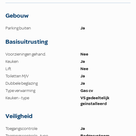
Gebouw
Parking buiten
Ja
Basisuitrusting
Voorzieningen gehand.
Nee
Keuken
Ja
Lift
Nee
Toiletten M/V
Ja
Dubbele beglazing
Ja
Type verwarming
Gas cv
Keuken - type
VS gedeeltelijk
geïnstalleerd
Veiligheid
Toegangscontrole
Ja
Toegangscontrole - type
Badgesysteem