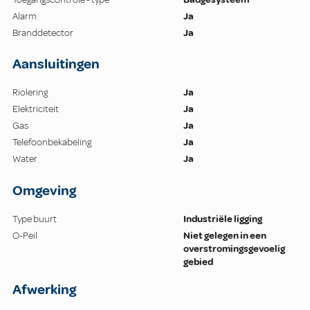
Alarm
Ja
Branddetector
Ja
Aansluitingen
Riolering
Ja
Elektriciteit
Ja
Gas
Ja
Telefoonbekabeling
Ja
Water
Ja
Omgeving
Type buurt
Industriële ligging
O-Peil
Niet gelegen in een
overstromingsgevoelig
gebied
Afwerking