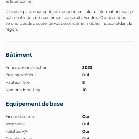
et le personnel.
N'hésitez pas à nous contacter pour obtenir plus d'informations sur ce
bâtiment industriel récemment construit à vendre à Overijse. Nous
serons ravis de discuter de vos besoins en immobilier industriel dans la
région.
Bâtiment
Année de construction
2023
Parking extérieur
Oui
Hauteur libre
8
Nombre de parking
10
Equipement de base
Air conditionné
Oui
Ascenseur
Oui
Toilettes H/F
Oui
Double vitrage
Oui