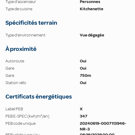
Type d'ascenseur
Personnes
Type de cuisine
Kitchenette
Spécificités terrain
Type d'environnement
Vue dégagée
À proximité
Autoroute
Oui
Gare
Oui
Gare
750m
Station vélo
Oui
Certificats énergétiques
Label PEB
X
PEB E-SPEC (kwh/m²/an)
347
PEB code unique
20240619-0007113946-
NR-3
PEB valide jusqu'au
06/19/2029 00:00