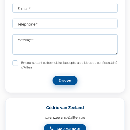
E-mail
*
Téléphone
*
Message
*
En soumettant ce formulaire, j'accepte la politique de confidentialité
d'Allten.
Envoyer
Cédric van Zeeland
c.vanzeeland@allten.be
+32 2 792 92 01