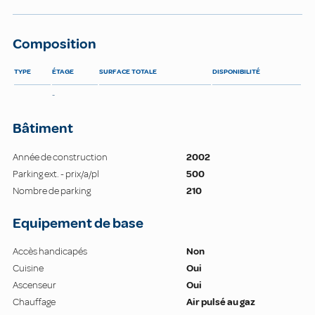
Composition
TYPE
ÉTAGE
SURFACE TOTALE
DISPONIBILITÉ
-
Bâtiment
Année de construction
2002
Parking ext. - prix/a/pl
500
Nombre de parking
210
Equipement de base
Accès handicapés
Non
Cuisine
Oui
Ascenseur
Oui
Chauffage
Air pulsé au gaz