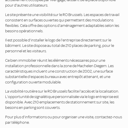
pour d'autres utilisateurs.
Le site présente une visibilité sur le RO Brussels. Les espaces de travail
consistent en surfaces ouvertes qui permettent des modulations
flexibles. Cela offre des options d'aménagement adaptables selon les
besoins opérationnels.
Il est possible d'installer le logo de l'entreprise directement sur le
bâtiment. Le site dispose au total de 210 places de parking, pour le
personnel et les visiteurs.
Ce bien immobilier réunit les éléments nécessaires pour une
installation professionnelle dans la zone de Machelen Diegem. Les
caractéristiques incluent une construction de 2002, une surface
substantielle d'espaces bureaux avec entrepôt attenant, et une
configuration ouverte modulable.
La visibilité routière sur le RO Brussels facilite l'accès et la localisation.
L'opportunité de signalétique personnalisée via le logo entreprise est
disponible. Avec 210 emplacements de stationnement sur site, les
besoins en parking sont couverts.
Pour plus d'informations ou pour organiser une visite, contactez-nous
par téléphone.