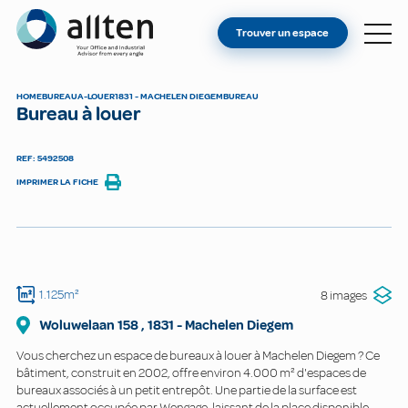
VOUS ÊTES PROPRIÉTAIRE ?
Allten
Trouver un espace
TROUVER UN ESPACE
À PROPOS
HOME
BUREAU
A-LOUER
1831 - MACHELEN DIEGEM
BUREAU
Bureau à louer
CONTACT
REF: 5492508
IMPRIMER LA FICHE
1.125m²
8 images
Woluwelaan
158
,
1831
-
Machelen Diegem
Vous cherchez un espace de bureaux à louer à Machelen Diegem ? Ce
bâtiment, construit en 2002, offre environ 4.000 m² d'espaces de
bureaux associés à un petit entrepôt. Une partie de la surface est
actuellement occupée par Wengage, laissant de la place disponible