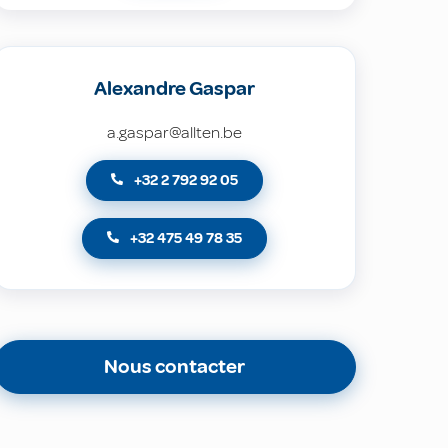
Alexandre Gaspar
a.gaspar@allten.be
+32 2 792 92 05
+32 475 49 78 35
Nous contacter