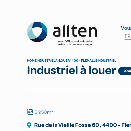
Allten
Vous
FR
HOME
INDUSTRIEL
A-LOUER
4400 - FLEMALLE
INDUSTRIEL
Industriel à louer
LOU
3.950m²
Rue de la Vieille Fosse
60
,
4400
-
Fle