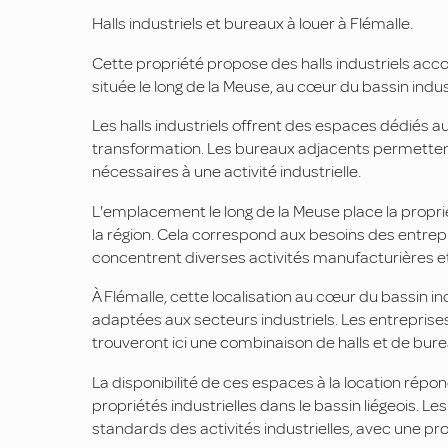
Halls industriels et bureaux à louer à Flémalle.
Cette propriété propose des halls industriels acco
située le long de la Meuse, au cœur du bassin indust
Les halls industriels offrent des espaces dédiés 
transformation. Les bureaux adjacents permettent d
nécessaires à une activité industrielle.
L'emplacement le long de la Meuse place la proprié
la région. Cela correspond aux besoins des entrepri
concentrent diverses activités manufacturières et
À Flémalle, cette localisation au cœur du bassin indu
adaptées aux secteurs industriels. Les entreprise
trouveront ici une combinaison de halls et de bure
La disponibilité de ces espaces à la location rép
propriétés industrielles dans le bassin liégeois. L
standards des activités industrielles, avec une pro