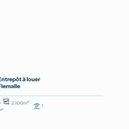
Entrepôt à louer
Flemalle
2.100m²
1