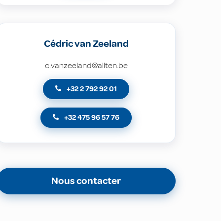
Cédric van Zeeland
c.vanzeeland@allten.be
+32 2 792 92 01
+32 475 96 57 76
Nous contacter