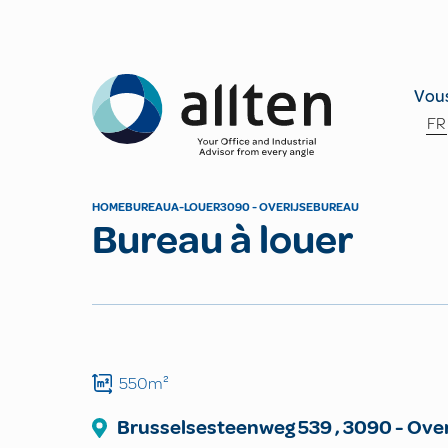
Allten
Vous
FR
HOME
BUREAU
A-LOUER
3090 - OVERIJSE
BUREAU
Bureau à louer
550m²
Brusselsesteenweg
539
,
3090
-
Over