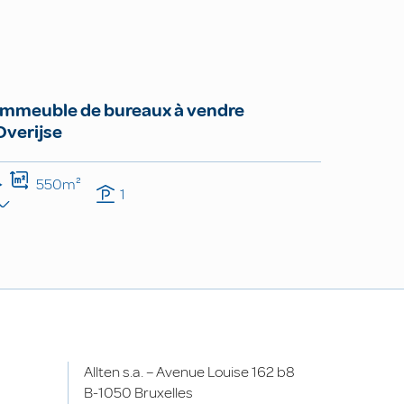
Immeuble de bureaux à vendre
Overijse
550m²
1
Allten s.a. – Avenue Louise 162 b8
B-1050 Bruxelles