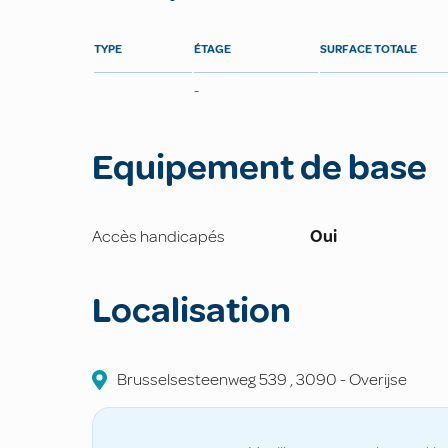
TYPE
ÉTAGE
SURFACE TOTALE
-
Equipement de base
Accès handicapés
Oui
Localisation
Brusselsesteenweg
539
,
3090
-
Overijse