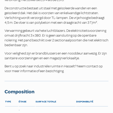
De constructie bestaat uit staal met geïsoleerde wanden en een
geïsoleerd dak. Het dak is voorzien van enkelwandige lichtstraten.
Verlichting wordt verzorgd door TL-lampen. De vrije hoogte bedraagt
4,5 m. De vloer is van polybeton met een draagkracht van 3 T/m².
Verwarming gebeurt via hete luchtblazers. De elektriciteitsvoorziening
omvat drijfkracht 3 x 380. Er is geen aansluiting op de openbare
riolering. Het pand beschikt over 2 sectionaalpoorten die niet elektrisch
bedienbaar zijn.
Voor veiligheid zijn er brandblussers en een nooddeur aanwezig. Er zijn
sanitaire voorzieningen en een magazijnierlokaaltje.
Bent u op zoek naar industriële ruimte in Hasselt? Neem contact op
voor meer informatie of een bezichtiging.
Composition
TYPE
ÉTAGE
SURFACE TOTALE
DISPONIBILITÉ
-