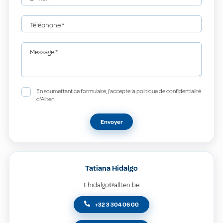
Téléphone
*
Message
*
En soumettant ce formulaire, j'accepte la politique de confidentialité
d'Allten.
Envoyer
Tatiana Hidalgo
t.hidalgo@allten.be
+32 3 304 06 00