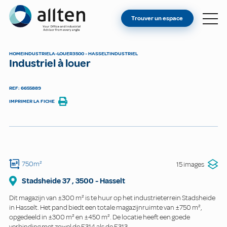
VOUS ÊTES PROPRIÉTAIRE ?
Allten
Trouver un espace
TROUVER UN ESPACE
À PROPOS
HOME
INDUSTRIEL
A-LOUER
3500 - HASSELT
INDUSTRIEL
Industriel à louer
CONTACT
REF: 6655889
IMPRIMER LA FICHE
750m²
15 images
Stadsheide
37
,
3500
-
Hasselt
Dit magazijn van ±300 m² is te huur op het industrieterrein Stadsheide
in Hasselt. Het pand biedt een totale magazijnruimte van ±750 m²,
opgedeeld in ±300 m² en ±450 m². De locatie heeft een goede
verbinding met zowel de E314 als de E313.