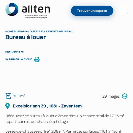
VOUS ÊTES PROPRIÉTAIRE ?
Allten
Trouver un espace
TROUVER UN ESPACE
À PROPOS
HOME
BUREAU
A-LOUER
1831 - ZAVENTEM
BUREAU
Bureau à louer
CONTACT
REF: 7564876
IMPRIMER LA FICHE
300m²
29 images
Excelsiorlaan
39
,
1831
-
Zaventem
Découvrez ce bureau à louer à Zaventem, un espace total de 1 706 m²
réparti sur rez-de-chaussée et étage.
Le rez-de-chaussée offre 1 209 m². Parmi ces surfaces, 1 101 m² sont