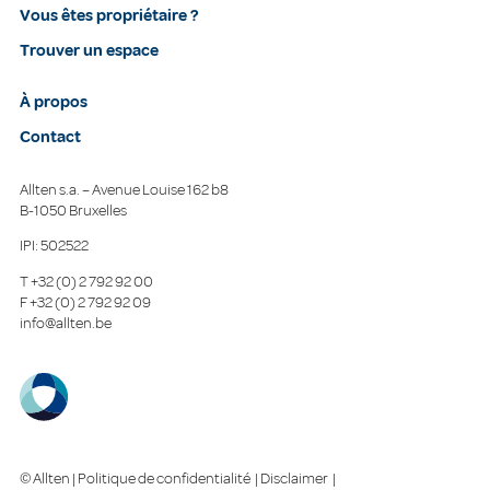
Vous êtes propriétaire ?
Trouver un espace
À propos
Contact
Allten s.a. – Avenue Louise 162 b8
B-1050 Bruxelles
IPI: 502522
T
+32 (0) 2 792 92 00
F
+32 (0) 2 792 92 09
info@allten.be
© Allten |
Politique de confidentialité
|
Disclaimer
|