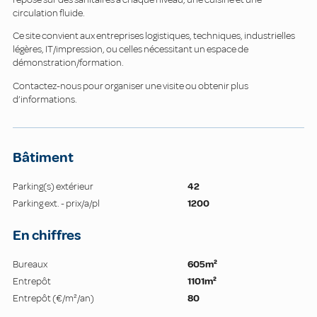
circulation fluide.
Ce site convient aux entreprises logistiques, techniques, industrielles
légères, IT/impression, ou celles nécessitant un espace de
démonstration/formation.
Contactez-nous pour organiser une visite ou obtenir plus
d’informations.
Bâtiment
Parking(s) extérieur
42
Parking ext. - prix/a/pl
1200
En chiffres
Bureaux
605m²
Entrepôt
1101m²
Entrepôt (€/m²/an)
80