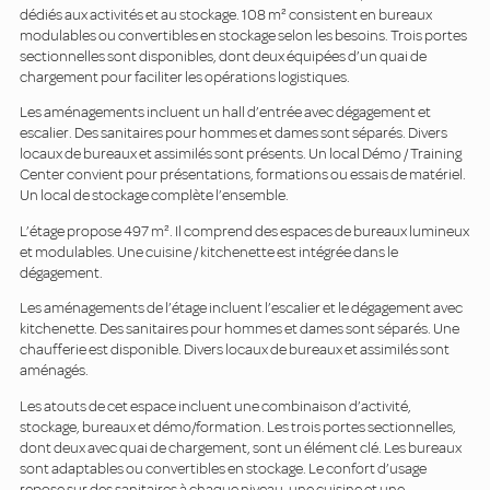
dédiés aux activités et au stockage. 108 m² consistent en bureaux
modulables ou convertibles en stockage selon les besoins. Trois portes
sectionnelles sont disponibles, dont deux équipées d’un quai de
chargement pour faciliter les opérations logistiques.
Les aménagements incluent un hall d’entrée avec dégagement et
escalier. Des sanitaires pour hommes et dames sont séparés. Divers
locaux de bureaux et assimilés sont présents. Un local Démo / Training
Center convient pour présentations, formations ou essais de matériel.
Un local de stockage complète l’ensemble.
L’étage propose 497 m². Il comprend des espaces de bureaux lumineux
et modulables. Une cuisine / kitchenette est intégrée dans le
dégagement.
Les aménagements de l’étage incluent l’escalier et le dégagement avec
kitchenette. Des sanitaires pour hommes et dames sont séparés. Une
chaufferie est disponible. Divers locaux de bureaux et assimilés sont
aménagés.
Les atouts de cet espace incluent une combinaison d’activité,
stockage, bureaux et démo/formation. Les trois portes sectionnelles,
dont deux avec quai de chargement, sont un élément clé. Les bureaux
sont adaptables ou convertibles en stockage. Le confort d’usage
repose sur des sanitaires à chaque niveau, une cuisine et une