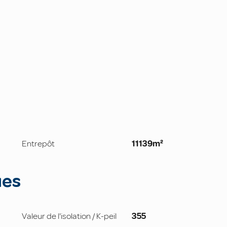
Entrepôt
11139m²
ues
Valeur de l'isolation / K-peil
355