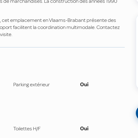
ts de marchandises. La construction des années 1990
age, cet emplacement en Vlaams-Brabant présente des
roport facilitent la coordination multimodale. Contactez
isite.
Parking extérieur
Oui
Toilettes H/F
Oui