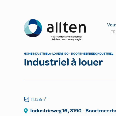
Allten
Vous
FR
HOME
INDUSTRIEL
A-LOUER
3190 - BOORTMEERBEEK
INDUSTRIEL
Industriel à louer
11.139m²
Industrieweg
16
,
3190
-
Boortmeerb