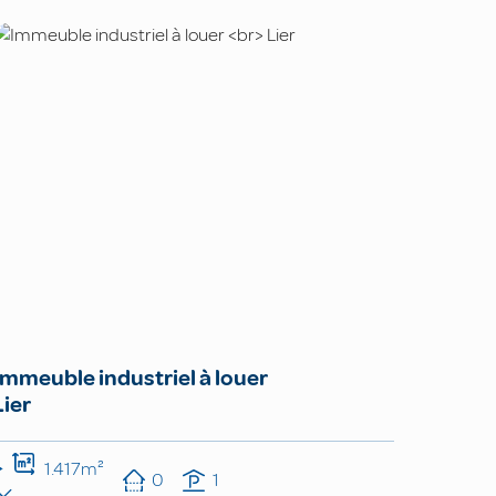
Immeuble industriel à louer
Lier
1.417m²
0
1