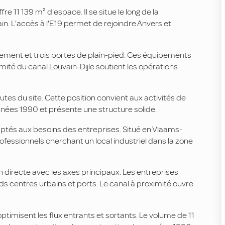
e 11 139 m² d'espace. Il se situe le long de la
n. L'accès à l'E19 permet de rejoindre Anvers et
argement et trois portes de plain-pied. Ces équipements
imité du canal Louvain-Dijle soutient les opérations
utes du site. Cette position convient aux activités de
nnées 1990 et présente une structure solide.
aptés aux besoins des entreprises. Situé en Vlaams-
essionnels cherchant un local industriel dans la zone
irecte avec les axes principaux. Les entreprises
nds centres urbains et ports. Le canal à proximité ouvre
timisent les flux entrants et sortants. Le volume de 11