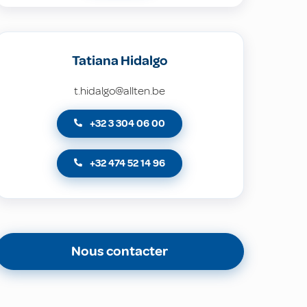
Tatiana Hidalgo
t.hidalgo@allten.be
+32 3 304 06 00
+32 474 52 14 96
Nous contacter