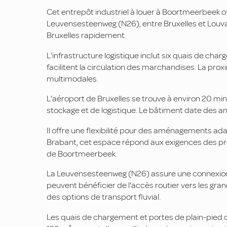
Cet entrepôt industriel à louer à Boortmeerbeek offr
Leuvensesteenweg (N26), entre Bruxelles et Louvai
Bruxelles rapidement.
L'infrastructure logistique inclut six quais de ch
facilitent la circulation des marchandises. La prox
multimodales.
L'aéroport de Bruxelles se trouve à environ 20 min
stockage et de logistique. Le bâtiment date des a
Il offre une flexibilité pour des aménagements ad
Brabant, cet espace répond aux exigences des prof
de Boortmeerbeek.
La Leuvensesteenweg (N26) assure une connexion d
peuvent bénéficier de l'accès routier vers les gra
des options de transport fluvial.
Les quais de chargement et portes de plain-pied op