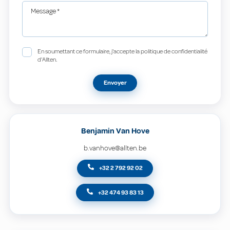
Message
*
En soumettant ce formulaire, j'accepte la politique de confidentialité
d'Allten.
Envoyer
Benjamin Van Hove
b.vanhove@allten.be
+32 2 792 92 02
+32 474 93 83 13