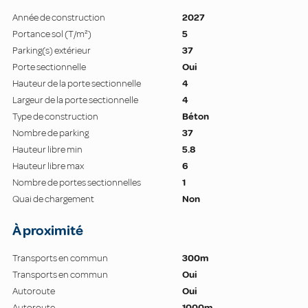
Année de construction
2027
Portance sol (T/m²)
5
Parking(s) extérieur
37
Porte sectionnelle
Oui
Hauteur de la porte sectionnelle
4
Largeur de la porte sectionnelle
4
Type de construction
Béton
Nombre de parking
37
Hauteur libre min
5.8
Hauteur libre max
6
Nombre de portes sectionnelles
1
Quai de chargement
Non
À proximité
Transports en commun
300m
Transports en commun
Oui
Autoroute
Oui
Autoroute
1000m