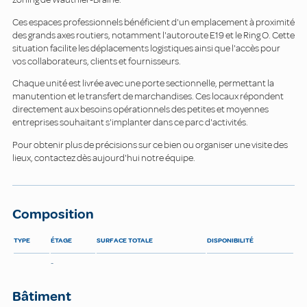
Ces espaces professionnels bénéficient d'un emplacement à proximité
des grands axes routiers, notamment l'autoroute E19 et le Ring O. Cette
situation facilite les déplacements logistiques ainsi que l'accès pour
vos collaborateurs, clients et fournisseurs.
Chaque unité est livrée avec une porte sectionnelle, permettant la
manutention et le transfert de marchandises. Ces locaux répondent
directement aux besoins opérationnels des petites et moyennes
entreprises souhaitant s'implanter dans ce parc d'activités.
Pour obtenir plus de précisions sur ce bien ou organiser une visite des
lieux, contactez dès aujourd'hui notre équipe.
Composition
TYPE
ÉTAGE
SURFACE TOTALE
DISPONIBILITÉ
-
Bâtiment