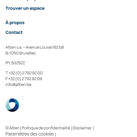
Trouver un espace
À propos
Contact
Allten s.a. – Avenue Louise 162 b8
B-1050 Bruxelles
IPI: 502522
T
+32 (0) 2 792 92 00
F
+32 (0) 2 792 92 09
info@allten.be
© Allten |
Politique de confidentialité
|
Disclaimer
|
Paramètres des cookies
|