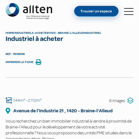
VOUS ÊTES PROPRIÉTAIRE ?
Allten
Trouver un espace
TROUVER UN ESPACE
À PROPOS
HOME
INDUSTRIEL
A-ACHETER
1420 - BRAINE-L'ALLEUD
INDUSTRIEL
Industriel à acheter
CONTACT
REF: 7618606
IMPRIMER LA FICHE
144m²
- 2.112m²
6 images
Avenue de l'Industrie
21
,
1420
-
Braine-l'Alleud
Vous recherchez un bien immobilier industriel à vendre à proximité de
Braine-l'Alleud pour le développement de votre activité
professionnelle ? Nous vous proposons des unités PME situées dans le
zoning de Wauthier-Braine.