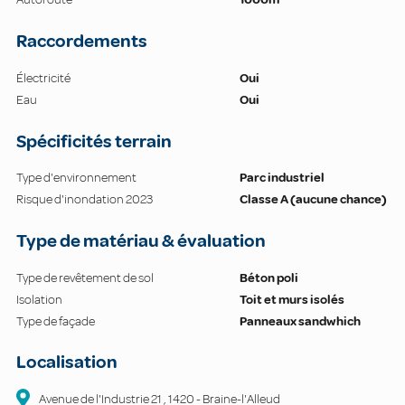
Raccordements
Électricité
Oui
Eau
Oui
Spécificités terrain
Type d'environnement
Parc industriel
Risque d'inondation 2023
Classe A (aucune chance)
Type de matériau & évaluation
Type de revêtement de sol
Béton poli
Isolation
Toit et murs isolés
Type de façade
Panneaux sandwhich
Localisation
Avenue de l'Industrie
21
,
1420
-
Braine-l'Alleud