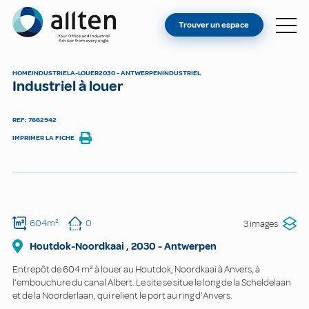
VOUS ÊTES PROPRIÉTAIRE ?
Allten
Trouver un espace
TROUVER UN ESPACE
À PROPOS
HOME
INDUSTRIEL
A-LOUER
2030 - ANTWERPEN
INDUSTRIEL
Industriel à louer
CONTACT
REF: 7662942
IMPRIMER LA FICHE
604m²
0
3 images
Houtdok-Noordkaai
,
2030
-
Antwerpen
Entrepôt de 604 m² à louer au Houtdok, Noordkaai à Anvers, à
l’embouchure du canal Albert. Le site se situe le long de la Scheldelaan
et de la Noorderlaan, qui relient le port au ring d’Anvers.