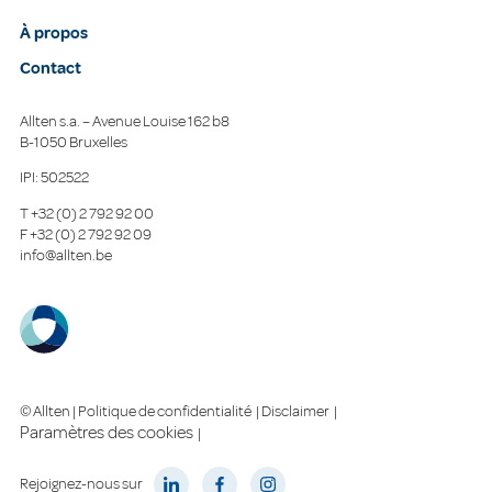
À propos
Contact
Allten s.a. – Avenue Louise 162 b8
B-1050 Bruxelles
IPI: 502522
T
+32 (0) 2 792 92 00
F
+32 (0) 2 792 92 09
info@allten.be
© Allten |
Politique de confidentialité
|
Disclaimer
|
Paramètres des cookies
|
Rejoignez-nous sur