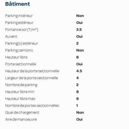
Bâtiment
Parking intérieur
Non
Parking extérieur
Oui
Portance sol (T/m²)
3.5
Auvent
Oui
Parking(s) extérieur
2
Parking camions
Non
Hauteur libre
6
Porte sectionnelle
Oui
Hauteur de la porte sectionnelle
4.5
Largeur de la porte sectionnelle
4
Nombre de parking
2
Hauteur libre min
6
Hauteur libre max
6
Nombre de portes sectionnelles
1
Quai de chargement
Non
Aire de manoeuvre
Oui