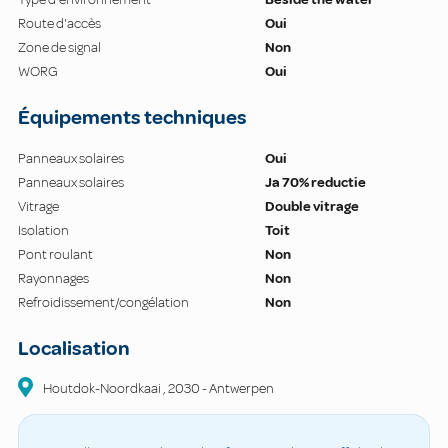
Route d'accès
Oui
Zone de signal
Non
WORG
Oui
Équipements techniques
Panneaux solaires
Oui
Panneaux solaires
Ja 70% reductie
Vitrage
Double vitrage
Isolation
Toit
Pont roulant
Non
Rayonnages
Non
Refroidissement/congélation
Non
Localisation
Houtdok-Noordkaai
,
2030
-
Antwerpen