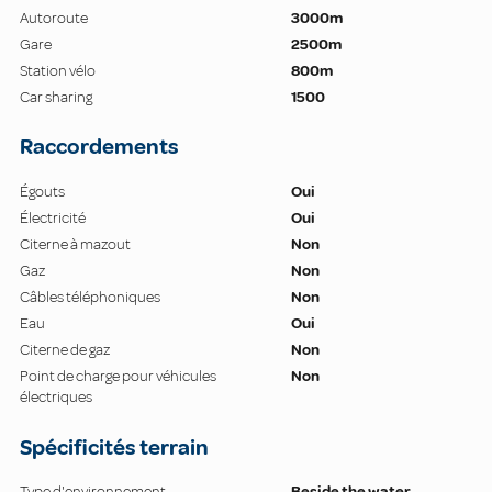
Autoroute
3000m
Gare
2500m
Station vélo
800m
Car sharing
1500
Raccordements
Égouts
Oui
Électricité
Oui
Citerne à mazout
Non
Gaz
Non
Câbles téléphoniques
Non
Eau
Oui
Citerne de gaz
Non
Point de charge pour véhicules
Non
électriques
Spécificités terrain
Type d'environnement
Beside the water