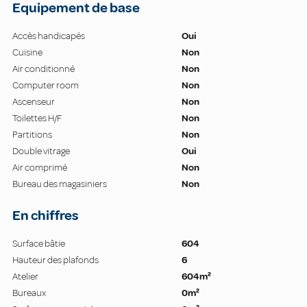
Equipement de base
Accès handicapés
Oui
Cuisine
Non
Air conditionné
Non
Computer room
Non
Ascenseur
Non
Toilettes H/F
Non
Partitions
Non
Double vitrage
Oui
Air comprimé
Non
Bureau des magasiniers
Non
En chiffres
Surface bâtie
604
Hauteur des plafonds
6
Atelier
604m²
Bureaux
0m²