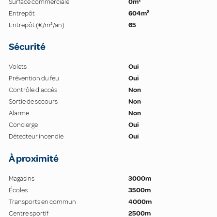
Surface commerciale
0m²
Entrepôt
604m²
Entrepôt (€/m²/an)
65
Sécurité
Volets
Oui
Prévention du feu
Oui
Contrôle d'accès
Non
Sortie de secours
Non
Alarme
Non
Concierge
Oui
Détecteur incendie
Oui
À proximité
Magasins
3000m
Écoles
3500m
Transports en commun
4000m
Centre sportif
2500m