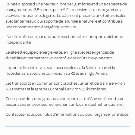
L’unité dispose d’une hauteur libre de 5,8 mètres et d’une capacité de
charge au sol de 3,5 tonnes par m². Elle convient au stockage et aux
activités industrielles légères. Le bâtiment présente une toiture isolée
avec lanterneaux, qui apporte de la lumière naturelle et contribue à
une consommation énergétique réduite.
L’accès s’effectue par une porte sectionnelle et une porte piétonne
indépendante.
Le site est équipé d’énergie verte, en ligne avec les exigences de
durabilité et permettant un contrôle des coûts d’exploitation.
Le port et le centre-ville sont accessibles via la Scheldelaan et la
Noorderlaan, avec une connexion au R2 et au ring d’Anvers.
Les transports en commun sont proches : un arrêt de tram à environ
500 mètres et la gare de Luchtbal à environ 2,5 kilomètres.
Cet espace de stockage dans la zone portuaire d’Anvers répond aux
besoins des entreprises recherchant un local industriel fonctionnel.
Contactez-nous pour plus d’informations ou pour organiser une visite.