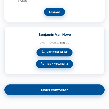
d'Allten.
Envoyer
Benjamin Van Hove
b.vanhove@allten.be
+32 2 792 92 02
+32 474 93 83 13
Nous contacter