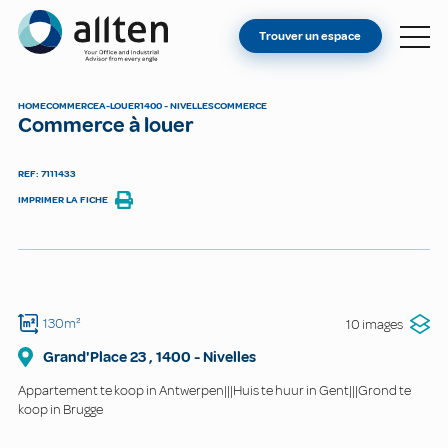
VOUS ÊTES PROPRIÉTAIRE ?
Allten
Trouver un espace
TROUVER UN ESPACE
À PROPOS
HOME
COMMERCE
A-LOUER
1400 - NIVELLES
COMMERCE
Commerce à louer
CONTACT
REF: 7111433
IMPRIMER LA FICHE
130m²
10 images
Grand'Place
23
,
1400
-
Nivelles
Appartement te koop in Antwerpen|||Huis te huur in Gent|||Grond te
koop in Brugge