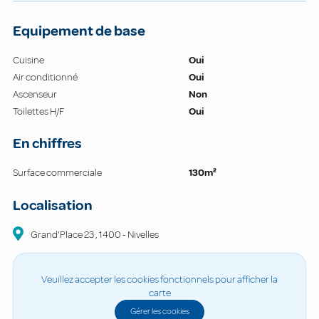
Equipement de base
Cuisine
Oui
Air conditionné
Oui
Ascenseur
Non
Toilettes H/F
Oui
En chiffres
Surface commerciale
130m²
Localisation
Grand'Place
23
,
1400
-
Nivelles
Veuillez accepter les cookies fonctionnels pour afficher la
carte
Gérer les cookies