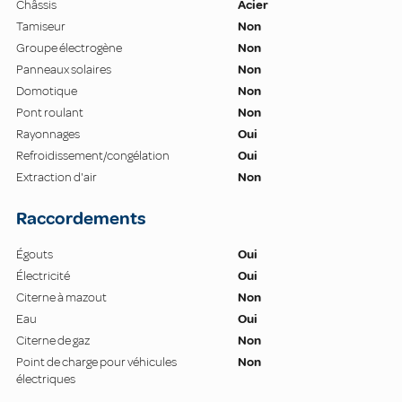
Châssis
Acier
Tamiseur
Non
Groupe électrogène
Non
Panneaux solaires
Non
Domotique
Non
Pont roulant
Non
Rayonnages
Oui
Refroidissement/congélation
Oui
Extraction d'air
Non
Raccordements
Égouts
Oui
Électricité
Oui
Citerne à mazout
Non
Eau
Oui
Citerne de gaz
Non
Point de charge pour véhicules
Non
électriques