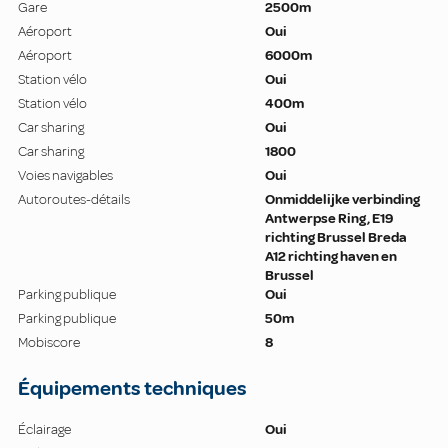
Gare
2500m
Aéroport
Oui
Aéroport
6000m
Station vélo
Oui
Station vélo
400m
Car sharing
Oui
Car sharing
1800
Voies navigables
Oui
Autoroutes-détails
Onmiddelijke verbinding
Antwerpse Ring, E19
richting Brussel Breda
A12 richting haven en
Brussel
Parking publique
Oui
Parking publique
50m
Mobiscore
8
Équipements techniques
Éclairage
Oui