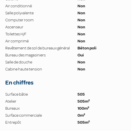
Air conditionné
Non
Salle polyvalente
Non
Computer room
Non
Ascenseur
Non
Toilettes H/F
Non
Air comprimé
Non
Revêtement de sol de bureaux général
Béton poli
Bureau des magasiniers
Oui
Salle de douche
Non
Cabine haute tension
Non
En chiffres
Surface bâtie
505
Atelier
505m²
Bureaux
100m²
Surface commerciale
0m²
Entrepôt
505m²