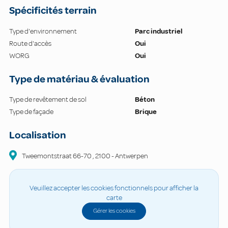
Spécificités terrain
Type d'environnement
Parc industriel
Route d'accès
Oui
WORG
Oui
Type de matériau & évaluation
Type de revêtement de sol
Béton
Type de façade
Brique
Localisation
Tweemontstraat
66-70
,
2100
-
Antwerpen
Veuillez accepter les cookies fonctionnels pour afficher la
carte
Gérer les cookies