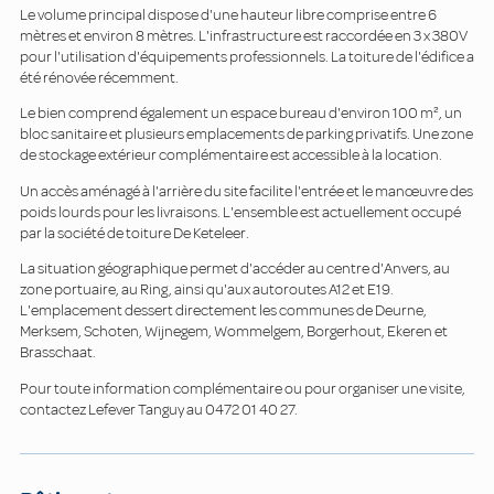
Le volume principal dispose d'une hauteur libre comprise entre 6
mètres et environ 8 mètres. L'infrastructure est raccordée en 3 x 380V
pour l'utilisation d'équipements professionnels. La toiture de l'édifice a
été rénovée récemment.
Le bien comprend également un espace bureau d'environ 100 m², un
bloc sanitaire et plusieurs emplacements de parking privatifs. Une zone
de stockage extérieur complémentaire est accessible à la location.
Un accès aménagé à l'arrière du site facilite l'entrée et le manœuvre des
poids lourds pour les livraisons. L'ensemble est actuellement occupé
par la société de toiture De Keteleer.
La situation géographique permet d'accéder au centre d'Anvers, au
zone portuaire, au Ring, ainsi qu'aux autoroutes A12 et E19.
L'emplacement dessert directement les communes de Deurne,
Merksem, Schoten, Wijnegem, Wommelgem, Borgerhout, Ekeren et
Brasschaat.
Pour toute information complémentaire ou pour organiser une visite,
contactez Lefever Tanguy au 0472 01 40 27.