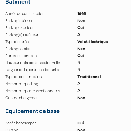
Bâtiment
Année de construction
1965
Parking intérieur
Non
Parking extérieur
Oui
Parking(s) extérieur
2
Type d'entrée
Volet électrique
Parking camions
Non
Porte sectionnelle
Oui
Hauteur de la porte sectionnelle
4
Largeur de la porte sectionnelle
4
Type de construction
Traditionnel
Nombre de parking
2
Nombre de portes sectionnelles
2
Quai de chargement
Non
Equipement de base
Accès handicapés
Oui
Cuisine
Non