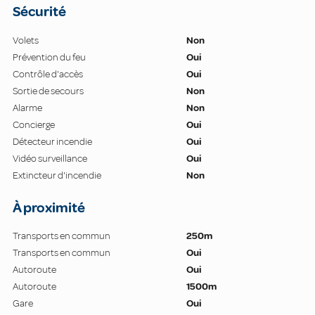
Sécurité
Volets
Non
Prévention du feu
Oui
Contrôle d'accès
Oui
Sortie de secours
Non
Alarme
Non
Concierge
Oui
Détecteur incendie
Oui
Vidéo surveillance
Oui
Extincteur d'incendie
Non
À proximité
Transports en commun
250m
Transports en commun
Oui
Autoroute
Oui
Autoroute
1500m
Gare
Oui