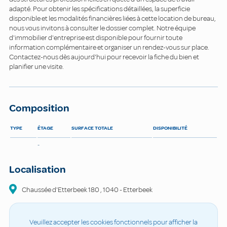
adapté. Pour obtenir les spécifications détaillées, la superficie
disponible et les modalités financières liées à cette location de bureau,
nous vous invitons à consulter le dossier complet. Notre équipe
d'immobilier d'entreprise est disponible pour fournir toute
information complémentaire et organiser un rendez-vous sur place.
Contactez-nous dès aujourd'hui pour recevoir la fiche du bien et
planifier une visite.
Composition
TYPE
ÉTAGE
SURFACE TOTALE
DISPONIBILITÉ
-
Localisation
Chaussée d'Etterbeek
180
,
1040
-
Etterbeek
Veuillez accepter les cookies fonctionnels pour afficher la