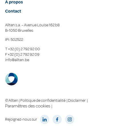
À propos
Contact
Allten s.a. – Avenue Louise 162 b8
B-1050 Bruxelles
IPI: 502522
T
+32 (0) 2 792 92 00
F
+32 (0) 2 792 92 09
info@allten.be
© Allten |
Politique de confidentialité
|
Disclaimer
|
Paramètres des cookies
|
Rejoignez-nous sur