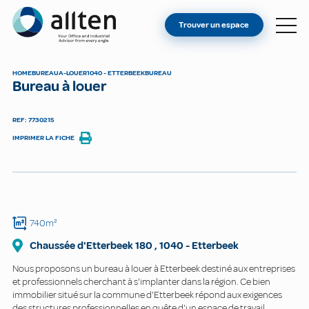
VOUS ÊTES PROPRIÉTAIRE ?
Allten
Trouver un espace
TROUVER UN ESPACE
À PROPOS
HOME
BUREAU
A-LOUER
1040 - ETTERBEEK
BUREAU
Bureau à louer
CONTACT
REF: 7730215
IMPRIMER LA FICHE
740m²
Chaussée d'Etterbeek
180
,
1040
-
Etterbeek
Nous proposons un bureau à louer à Etterbeek destiné aux entreprises
et professionnels cherchant à s'implanter dans la région. Ce bien
immobilier situé sur la commune d'Etterbeek répond aux exigences
des structures professionnelles en quête d'un espace de travail