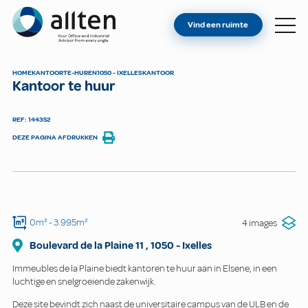
BENT U EIGENAAR?
Allten
Vind een ruimte
VIND EEN RUIMTE
OVER ONS
HOME
KANTOOR
TE-HUREN
1050 - IXELLES
KANTOOR
Kantoor te huur
CONTACT
REF: 144352
DEZE PAGINA AFDRUKKEN
0m²
- 3.995m²
4 images
Boulevard de la Plaine
11
,
1050
-
Ixelles
Immeubles de la Plaine biedt kantoren te huur aan in Elsene, in een
luchtige en snelgroeiende zakenwijk.
Deze site bevindt zich naast de universitaire campus van de ULB en de