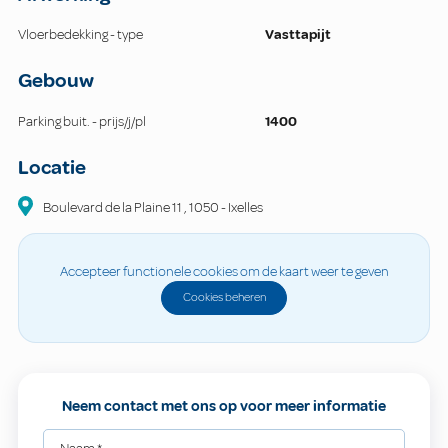
Vloerbedekking - type
Vasttapijt
Gebouw
Parking buit. - prijs/j/pl
1400
Locatie
Boulevard de la Plaine
11
,
1050
-
Ixelles
Accepteer functionele cookies om de kaart weer te geven
Cookies beheren
Neem contact met ons op voor meer informatie