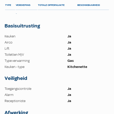
TYPE
VERDIEPING
TOTALE OPPERVLAKTE
BESCHIKBAARHEID
-
Basisuitrusting
Keuken
Ja
Airco
Ja
Lift
Ja
Toiletten M/V
Ja
Type verwarming
Gas
Keuken - type
Kitchenette
Veiligheid
Toegangscontrole
Ja
Alarm
Ja
Receptioniste
Ja
Afwerking