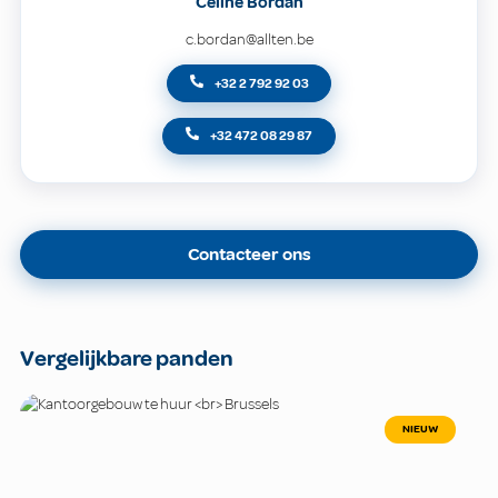
Céline Bordan
c.bordan@allten.be
+32 2 792 92 03
+32 472 08 29 87
Contacteer ons
Vergelijkbare panden
NIEUW