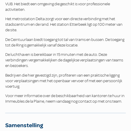
VUB. Het biedt een omgeving die geschikt is voor professionele
activiteiten.
Het metrostation Delta zorgt voor een directe verbinding met het
stadscentrum en de rand. Het station Etterbeek ligt op 100 meter van
de site.
De Ceintuurlaan biedt toegang tot tal van trams en bussen. De toegang
tot de Ring is gemakkelijk vanaf deze locatie.
De luchthaven is bereikbaar in 15 minuten met de auto. Deze
verbindingen vergemakkelijken de dagelijkse verplaatsingen van teams
en bezoekers.
Bedrijven die hier gevestigd zijn, profiteren van een praktische ligging
voor verplaatsingen met het openbaar vervoer of met een persoonlijk
voertuig.
Voor meer informatie over de beschikbaarheid van kantoren te huur in
Immeubles de la Plaine, neem vandaag nog contact op met ons team.
Samenstelling