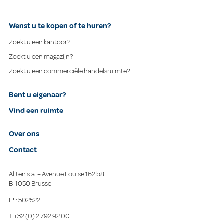
Wenst u te kopen of te huren?
Zoekt u een kantoor?
Zoekt u een magazijn?
Zoekt u een commerciële handelsruimte?
Bent u eigenaar?
Vind een ruimte
Over ons
Contact
Allten s.a. – Avenue Louise 162 b8
B-1050 Brussel
IPI: 502522
T
+32 (0) 2 792 92 00