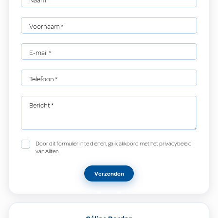
Naam
*
Voornaam
*
E-mail
*
Telefoon
*
Bericht
*
Door dit formulier in te dienen, ga ik akkoord met het privacybeleid
van Allten.
Verzenden