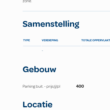
zone.
Samenstelling
TYPE
VERDIEPING
TOTALE OPPERVLAK
-
Gebouw
Parking buit. - prijs/j/pl
400
Locatie