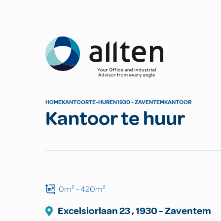
Allten
HOME
KANTOOR
TE-HUREN
1930 - ZAVENTEM
KANTOOR
Kantoor te huur
0m²
- 420m²
Excelsiorlaan
23
,
1930
-
Zaventem