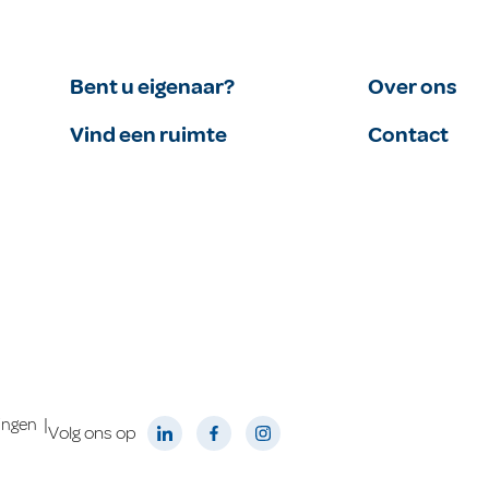
Bent u eigenaar?
Over ons
Vind een ruimte
Contact
|
lingen
Volg ons op