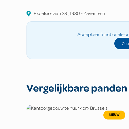
Excelsiorlaan
23
,
1930
-
Zaventem
Accepteer functionele co
Coo
Vergelijkbare panden
NIEUW