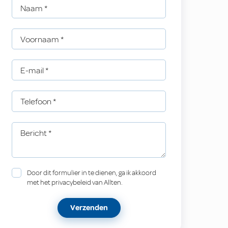
Naam
*
Voornaam
*
E-mail
*
Telefoon
*
Bericht
*
Door dit formulier in te dienen, ga ik akkoord
met het privacybeleid van Allten.
Verzenden