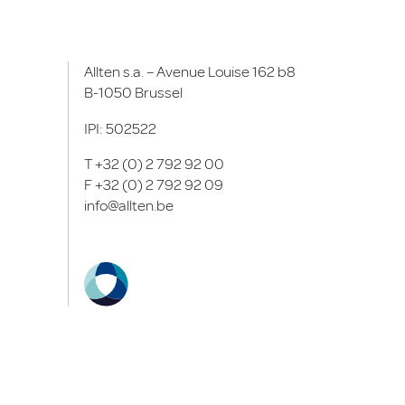
Allten s.a. – Avenue Louise 162 b8
B-1050 Brussel
IPI: 502522
T
+32 (0) 2 792 92 00
F
+32 (0) 2 792 92 09
info@allten.be