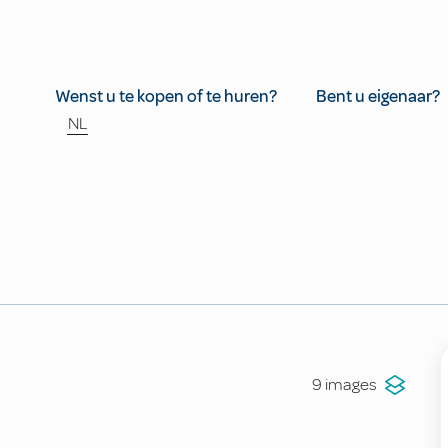
Wenst u te kopen of te huren?
Bent u eigenaar?
NL
9 images