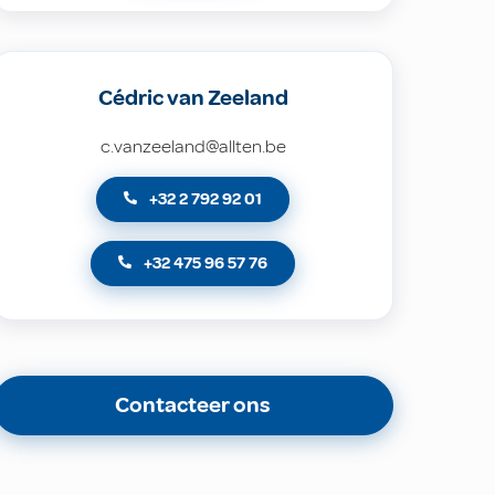
Cédric van Zeeland
c.vanzeeland@allten.be
+32 2 792 92 01
+32 475 96 57 76
Contacteer ons