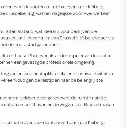
g gerenoveerde kantoorruimte gelegen in de Keiberg-
 de Brusselse ring, wat het dagelijkse woon-werkverkeer
minuten afstand, wat ideaal is voor bedrijven die
structuur. Het centrum van Brussel blijft bereikbaar via
 met de hoofdstad garandeert.
olta en Lease Plan, evenals andere spelers in de sector.
 binnen een gevestigde professionele omgeving.
ergaan en biedt instapklare lokalen voor uw activiteiten.
vereenvoudigen de reistijden naar de belangrijkste
n Zaventem, voldoet deze gerenoveerde ruimte aan de
 de nationale luchthaven en de wegen naar Brussel maken
nformatie over deze kantoorverhuur in de Keiberg-