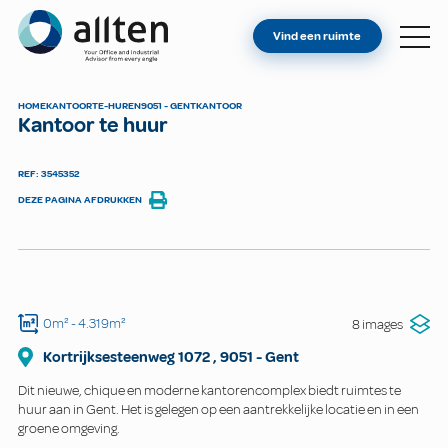
BENT U EIGENAAR?
Allten
Vind een ruimte
VIND EEN RUIMTE
OVER ONS
HOME
KANTOOR
TE-HUREN
9051 - GENT
KANTOOR
Kantoor te huur
CONTACT
REF: 3545352
DEZE PAGINA AFDRUKKEN
0m²
- 4.319m²
8 images
Kortrijksesteenweg
1072
,
9051
-
Gent
Dit nieuwe, chique en moderne kantorencomplex biedt ruimtes te
huur aan in Gent. Het is gelegen op een aantrekkelijke locatie en in een
groene omgeving.