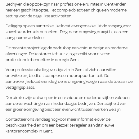
Bedrijven die op zoek zijn naar professionele ruimtes in Gent vinden
hier een geschikte optie. Het complex biedt een chique en moderne
setting voor de dagelijkse activiteiten.
De ligging op een aantrekkelijke locatie vergemakkelijkt de toegang voor
zowel huurders als bezoekers. De groene omgeving draagt bij aan een
aangename werksfeer.
Dit recente project legt de nadruk op een chique design en moderne
afwerkingen. De kantoren te huur zijn geschikt voor diverse
professionele behoeften in de regio Gent.
Voor professionals die gevestigd zijn in Gent of zich daar willen
ontwikkelen, biedt dit complex een huuropportuniteit. De
aantrekkelijke locatie en de groene omgeving voegen waarde toe aan de
vestigingsplaats.
De ruimtes zijn ontworpen in een chique en moderne stijl, en voldoen
aan de verwachtingen van hedendaagse bedrijven. De nabijheid van
een groene omgeving biedt een evenwicht tussen werk en welzijn.
Contacteer ons vandaag nog voor meer informatie over de
beschikbaarheid en om een bezoek te regelen aan dit nieuwe
kantorencomplex in Gent.