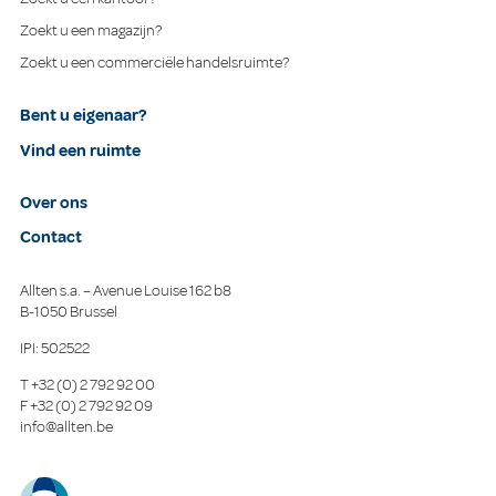
Zoekt u een magazijn?
Zoekt u een commerciële handelsruimte?
Bent u eigenaar?
Vind een ruimte
Over ons
Contact
Allten s.a. – Avenue Louise 162 b8
B-1050 Brussel
IPI: 502522
T
+32 (0) 2 792 92 00
F
+32 (0) 2 792 92 09
info@allten.be