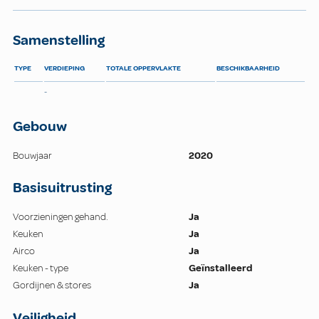
Samenstelling
TYPE
VERDIEPING
TOTALE OPPERVLAKTE
BESCHIKBAARHEID
-
Gebouw
Bouwjaar
2020
Basisuitrusting
Voorzieningen gehand.
Ja
Keuken
Ja
Airco
Ja
Keuken - type
Geïnstalleerd
Gordijnen & stores
Ja
Veiligheid