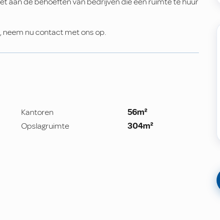
et aan de behoeften van bedrijven die een ruimte te huur
n, neem nu contact met ons op.
Kantoren
56m²
Opslagruimte
304m²