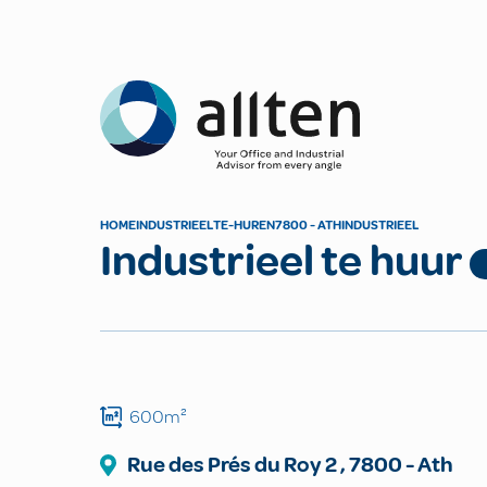
Allten
HOME
INDUSTRIEEL
TE-HUREN
7800 - ATH
INDUSTRIEEL
Industrieel te huur
600m²
Rue des Prés du Roy
2
,
7800
-
Ath