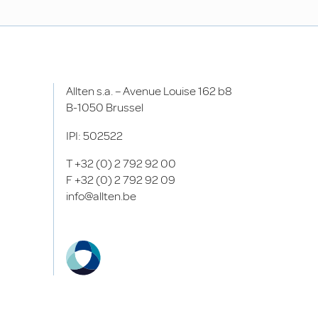
Allten s.a. – Avenue Louise 162 b8
B-1050 Brussel
IPI: 502522
T
+32 (0) 2 792 92 00
F
+32 (0) 2 792 92 09
info@allten.be