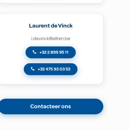
Laurent de Vinck
l.devinck@allten.be
+32 2 899 95 11
+32 475 93 03 53
Contacteer ons