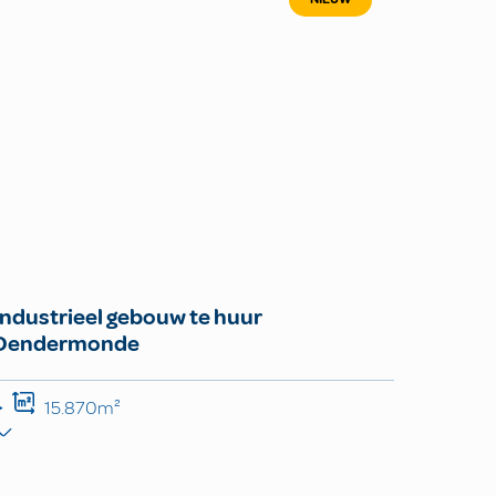
Industrieel gebouw te huur
Dendermonde
15.870m²