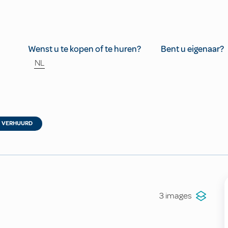
Wenst u te kopen of te huren?
Bent u eigenaar?
NL
VERHUURD
3 images