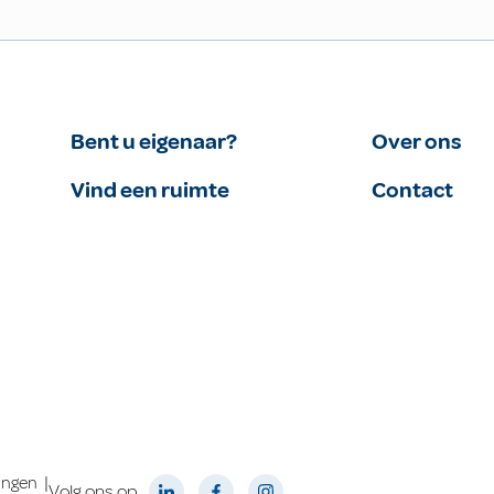
Bent u eigenaar?
Over ons
Vind een ruimte
Contact
|
lingen
Volg ons op