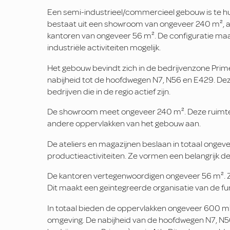
Een semi-industrieel/commercieel gebouw is te hu
bestaat uit een showroom van ongeveer 240 m², a
kantoren van ongeveer 56 m². De configuratie m
industriële activiteiten mogelijk.
Het gebouw bevindt zich in de bedrijvenzone Prime
nabijheid tot de hoofdwegen N7, N56 en E429. De
bedrijven die in de regio actief zijn.
De showroom meet ongeveer 240 m². Deze ruimte i
andere oppervlakken van het gebouw aan.
De ateliers en magazijnen beslaan in totaal ongeve
productieactiviteiten. Ze vormen een belangrijk d
De kantoren vertegenwoordigen ongeveer 56 m². Z
Dit maakt een geïntegreerde organisatie van de fun
In totaal bieden de oppervlakken ongeveer 600 m²
omgeving. De nabijheid van de hoofdwegen N7, N56