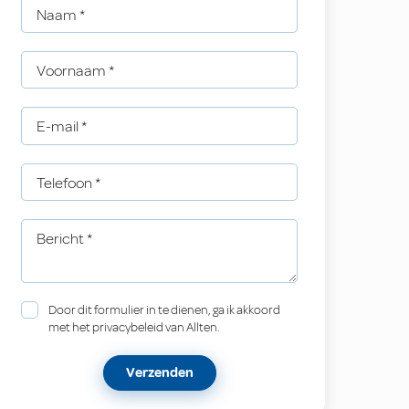
Naam
*
Voornaam
*
E-mail
*
Telefoon
*
Bericht
*
Door dit formulier in te dienen, ga ik akkoord
met het privacybeleid van Allten.
Verzenden