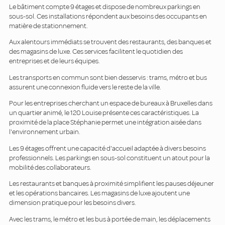
Le bâtiment compte 9 étages et dispose de nombreux parkings en
sous-sol. Ces installations répondent aux besoins des occupants en
matière de stationnement.
Aux alentours immédiats se trouvent des restaurants, des banques et
des magasins de luxe. Ces services facilitent le quotidien des
entreprises et de leurs équipes.
Les transports en commun sont bien desservis : trams, métro et bus
assurent une connexion fluide vers le reste de la ville.
Pour les entreprises cherchant un espace de bureaux à Bruxelles dans
un quartier animé, le 120 Louise présente ces caractéristiques. La
proximité de la place Stéphanie permet une intégration aisée dans
l'environnement urbain.
Les 9 étages offrent une capacité d'accueil adaptée à divers besoins
professionnels. Les parkings en sous-sol constituent un atout pour la
mobilité des collaborateurs.
Les restaurants et banques à proximité simplifient les pauses déjeuner
et les opérations bancaires. Les magasins de luxe ajoutent une
dimension pratique pour les besoins divers.
Avec les trams, le métro et les bus à portée de main, les déplacements