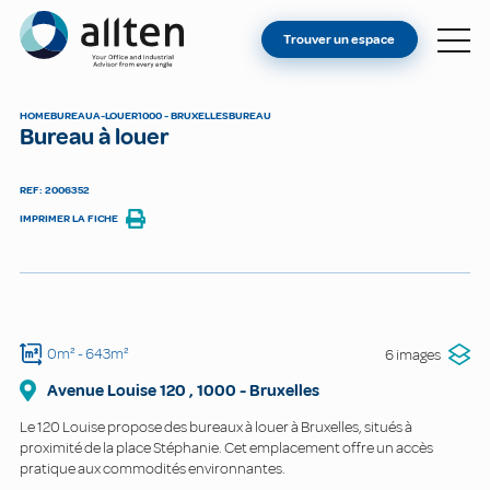
VOUS ÊTES PROPRIÉTAIRE ?
Allten
Trouver un espace
TROUVER UN ESPACE
À PROPOS
HOME
BUREAU
A-LOUER
1000 - BRUXELLES
BUREAU
Bureau à louer
CONTACT
REF: 2006352
IMPRIMER LA FICHE
0m²
- 643m²
6 images
Avenue Louise
120
,
1000
-
Bruxelles
Le 120 Louise propose des bureaux à louer à Bruxelles, situés à
proximité de la place Stéphanie. Cet emplacement offre un accès
pratique aux commodités environnantes.