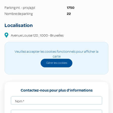
Parking int. - prix/a/pl
1750
Nombre de parking
22
Localisation
Avenue Louise
120
,
1000
-
Bruxelles
Veuillez accepter les cookies fonctionnels pour afficher la
carte
Gérer les cookies
Contactez-nous pour plus d'informations
Nom
*