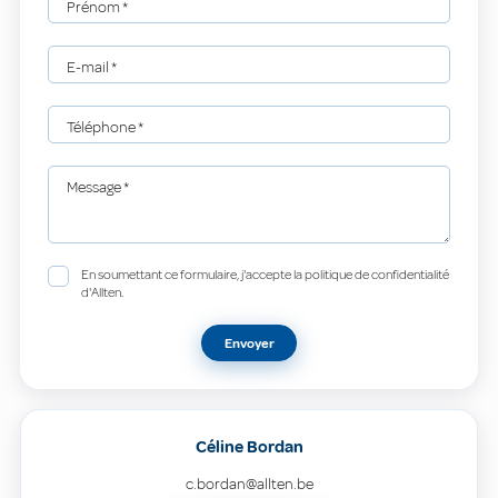
Prénom
*
E-mail
*
Téléphone
*
Message
*
En soumettant ce formulaire, j'accepte la politique de confidentialité
d'Allten.
Envoyer
Céline Bordan
c.bordan@allten.be