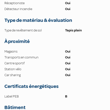
Réceptioniste
Oui
Détecteur incendie
Oui
Type de matériau & évaluation
Type de revêtement de sol
Tapis plain
À proximité
Magasins
Oui
Transports en commun
Oui
Centre sportif
Oui
Station vélo
Oui
Car sharing
Oui
Certificats énergétiques
Label PEB
B
Bâtiment