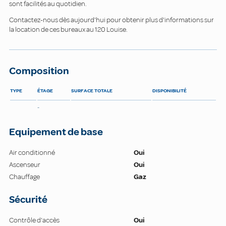
sont facilités au quotidien.
Contactez-nous dès aujourd'hui pour obtenir plus d'informations sur
la location de ces bureaux au 120 Louise.
Composition
TYPE
ÉTAGE
SURFACE TOTALE
DISPONIBILITÉ
-
Equipement de base
Air conditionné
Oui
Ascenseur
Oui
Chauffage
Gaz
Sécurité
Contrôle d'accès
Oui