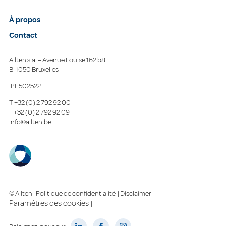
À propos
Contact
Allten s.a. – Avenue Louise 162 b8
B-1050 Bruxelles
IPI: 502522
T
+32 (0) 2 792 92 00
F
+32 (0) 2 792 92 09
info@allten.be
© Allten |
Politique de confidentialité
|
Disclaimer
|
Paramètres des cookies
|