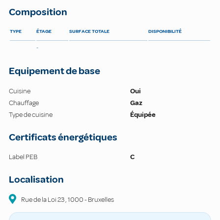
Composition
TYPE
ÉTAGE
SURFACE TOTALE
DISPONIBILITÉ
-
Equipement de base
Cuisine
Oui
Chauffage
Gaz
Type de cuisine
Équipée
Certificats énergétiques
Label PEB
C
Localisation
Rue de la Loi
23
,
1000
-
Bruxelles