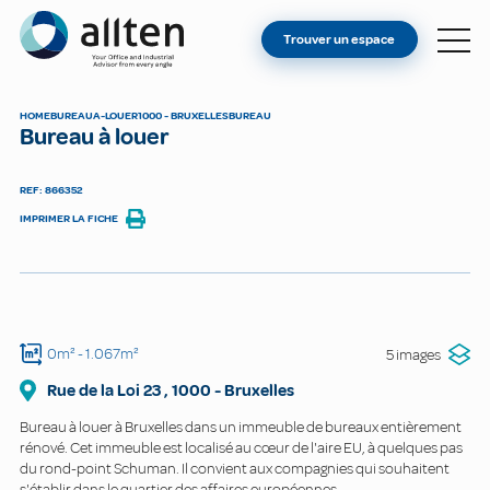
VOUS ÊTES PROPRIÉTAIRE ?
Allten
Trouver un espace
TROUVER UN ESPACE
À PROPOS
HOME
BUREAU
A-LOUER
1000 - BRUXELLES
BUREAU
Bureau à louer
CONTACT
REF: 866352
IMPRIMER LA FICHE
0m²
- 1.067m²
5 images
Rue de la Loi
23
,
1000
-
Bruxelles
Bureau à louer à Bruxelles dans un immeuble de bureaux entièrement
rénové. Cet immeuble est localisé au cœur de l'aire EU, à quelques pas
du rond-point Schuman. Il convient aux compagnies qui souhaitent
s'établir dans le quartier des affaires européennes.