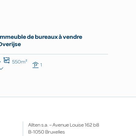
Immeuble de bureaux à vendre
Overijse
550m²
1
Allten s.a. – Avenue Louise 162 b8
B-1050 Bruxelles