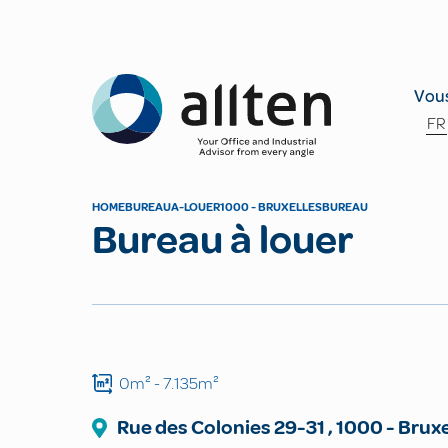
Allten
Vous
FR
HOME
BUREAU
A-LOUER
1000 - BRUXELLES
BUREAU
Bureau à louer
0m²
- 7.135m²
Rue des Colonies
29-31
,
1000
-
Bruxe