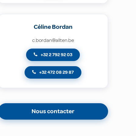
Céline Bordan
c.bordan@allten.be
+32 2 792 92 03
+32 472 08 29 87
Nous contacter