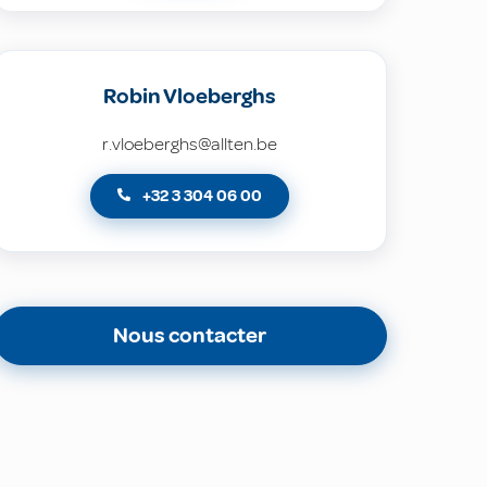
Robin Vloeberghs
r.vloeberghs@allten.be
+32 3 304 06 00
Nous contacter