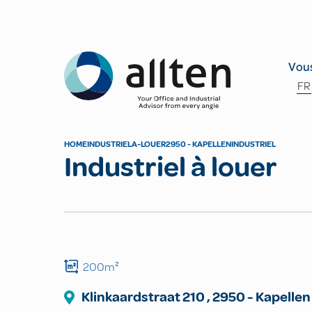
Allten
Vous
FR
HOME
INDUSTRIEL
A-LOUER
2950 - KAPELLEN
INDUSTRIEL
Industriel à louer
200m²
Klinkaardstraat
210
,
2950
-
Kapellen