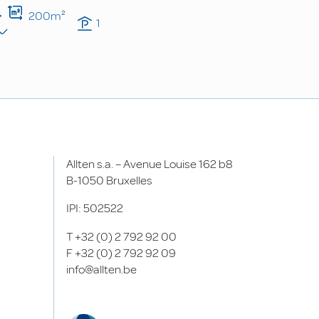
200m²
1
Allten s.a. – Avenue Louise 162 b8
B-1050 Bruxelles
IPI: 502522
T
+32 (0) 2 792 92 00
F
+32 (0) 2 792 92 09
info@allten.be