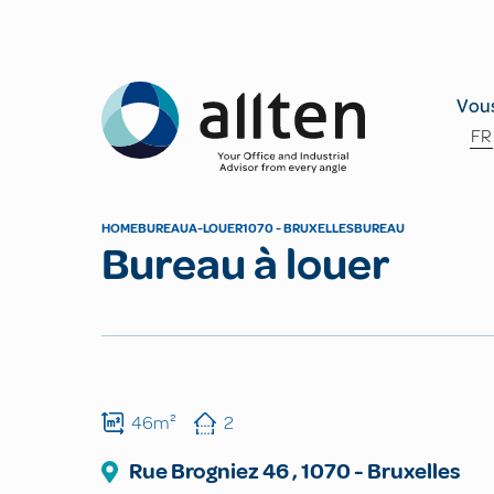
Allten
Vous
FR
HOME
BUREAU
A-LOUER
1070 - BRUXELLES
BUREAU
Bureau à louer
46m²
2
Rue Brogniez
46
,
1070
-
Bruxelles