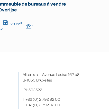
Immeuble de bureaux à vendre
Overijse
550m²
1
Allten s.a. – Avenue Louise 162 b8
B-1050 Bruxelles
IPI: 502522
T
+32 (0) 2 792 92 00
F
+32 (0) 2 792 92 09