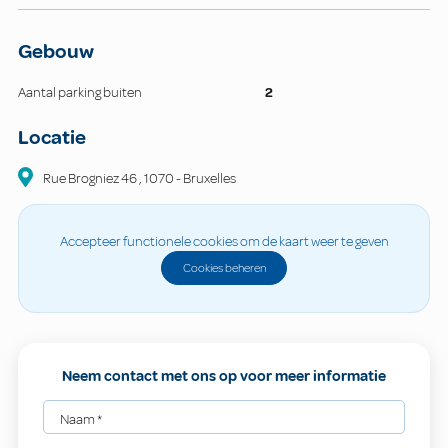
Gebouw
Aantal parking buiten
2
Locatie
Rue Brogniez
46
,
1070
-
Bruxelles
Accepteer functionele cookies om de kaart weer te geven
Cookies beheren
Neem contact met ons op voor meer informatie
Naam
*