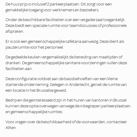
De huurprijs is inclusief 2 parkeerplaatsen. Dit zorgt voor een
gemakkelijke toegang voor werknemers en bezoekers.
Onder de beschikbare faciliteiten is er een vergaderzaal toegankelijk.
Deze biedt een speciale ruimte voor teamdiscussies of professionele
afspraken.
Er is ook een gemeenschappelijke cafetaria aanwezig. Deze dient als
pauzeruimte voor het personeel.
De gedeelde keuken vergemakkelijkt de bereiding van maaltijden of
dranken. De gemeenschappelijke sanitaire voorzieningen vullen deze
faciliteiten aan.
Deze configuratie voldoet aan de basisbehoeften van een kleine
startende onderneming. Gelegen in Anderlecht, geniet de ruimte van
een locatie in het Brusselse gewest.
Bedrijven die geïnteresseerd zijn in het huren van kantoren in Brussel
kunnen deze optie overwegen vanwege de inbegrepen parkeerplaatsen
en gemeenschappelijke ruimtes.
Voor vragen over de beschikbaarheid of de voorwaarden, contacteer
Allten.