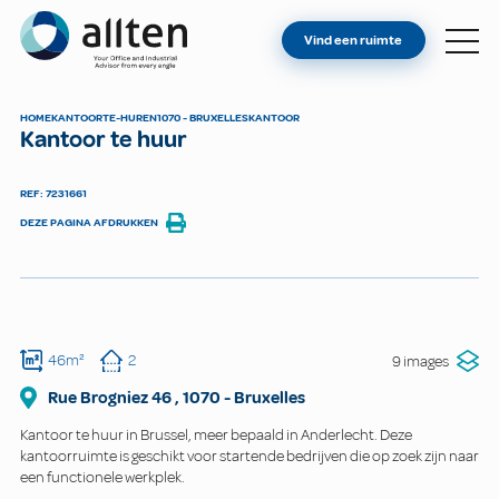
BENT U EIGENAAR?
Allten
Vind een ruimte
VIND EEN RUIMTE
OVER ONS
HOME
KANTOOR
TE-HUREN
1070 - BRUXELLES
KANTOOR
Kantoor te huur
CONTACT
REF: 7231661
DEZE PAGINA AFDRUKKEN
46m²
2
9 images
Rue Brogniez
46
,
1070
-
Bruxelles
Kantoor te huur in Brussel, meer bepaald in Anderlecht. Deze
kantoorruimte is geschikt voor startende bedrijven die op zoek zijn naar
een functionele werkplek.