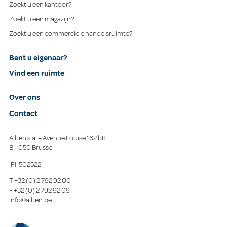
Zoekt u een kantoor?
Zoekt u een magazijn?
Zoekt u een commerciële handelsruimte?
Bent u eigenaar?
Vind een ruimte
Over ons
Contact
Allten s.a. – Avenue Louise 162 b8
B-1050 Brussel
IPI: 502522
T
+32 (0) 2 792 92 00
F
+32 (0) 2 792 92 09
info@allten.be