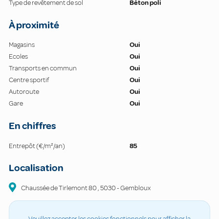
Type de revêtement de sol
Béton poli
À proximité
Magasins
Oui
Ecoles
Oui
Transports en commun
Oui
Centre sportif
Oui
Autoroute
Oui
Gare
Oui
En chiffres
Entrepôt (€/m²/an)
85
Localisation
Chaussée de Tirlemont
80
,
5030
-
Gembloux
Veuillez accepter les cookies fonctionnels pour afficher la