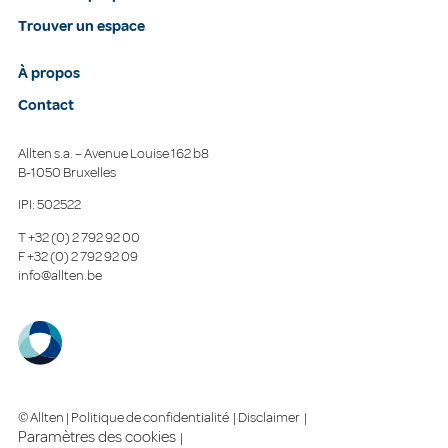
Trouver un espace
À propos
Contact
Allten s.a. – Avenue Louise 162 b8
B-1050 Bruxelles
IPI: 502522
T
+32 (0) 2 792 92 00
F
+32 (0) 2 792 92 09
info@allten.be
© Allten |
Politique de confidentialité
|
Disclaimer
|
Paramètres des cookies
|