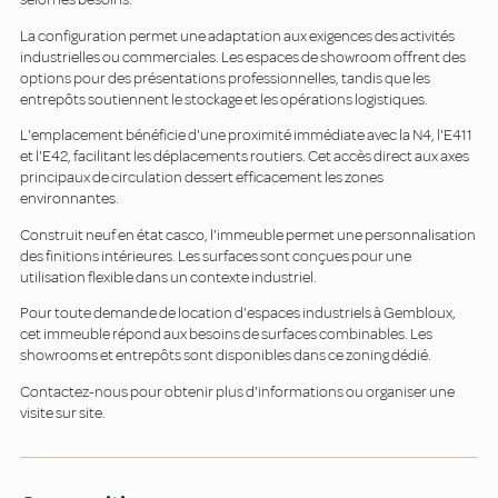
La configuration permet une adaptation aux exigences des activités
industrielles ou commerciales. Les espaces de showroom offrent des
options pour des présentations professionnelles, tandis que les
entrepôts soutiennent le stockage et les opérations logistiques.
L'emplacement bénéficie d'une proximité immédiate avec la N4, l'E411
et l'E42, facilitant les déplacements routiers. Cet accès direct aux axes
principaux de circulation dessert efficacement les zones
environnantes.
Construit neuf en état casco, l'immeuble permet une personnalisation
des finitions intérieures. Les surfaces sont conçues pour une
utilisation flexible dans un contexte industriel.
Pour toute demande de location d'espaces industriels à Gembloux,
cet immeuble répond aux besoins de surfaces combinables. Les
showrooms et entrepôts sont disponibles dans ce zoning dédié.
Contactez-nous pour obtenir plus d'informations ou organiser une
visite sur site.