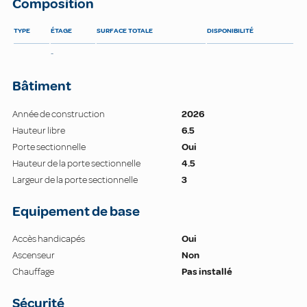
Composition
TYPE
ÉTAGE
SURFACE TOTALE
DISPONIBILITÉ
-
Bâtiment
Année de construction
2026
Hauteur libre
6.5
Porte sectionnelle
Oui
Hauteur de la porte sectionnelle
4.5
Largeur de la porte sectionnelle
3
Equipement de base
Accès handicapés
Oui
Ascenseur
Non
Chauffage
Pas installé
Sécurité