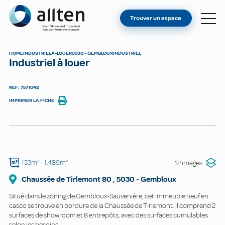
VOUS ÊTES PROPRIÉTAIRE ?
Allten
Trouver un espace
TROUVER UN ESPACE
À PROPOS
HOME
INDUSTRIEL
A-LOUER
5030 - GEMBLOUX
INDUSTRIEL
Industriel à louer
CONTACT
REF: 7571042
IMPRIMER LA FICHE
133m²
- 1.489m²
12 images
Chaussée de Tirlemont
80
,
5030
-
Gembloux
Situé dans le zoning de Gembloux-Sauvenière, cet immeuble neuf en
casco se trouve en bordure de la Chaussée de Tirlemont. Il comprend 2
surfaces de showroom et 8 entrepôts, avec des surfaces cumulables
selon les besoins.