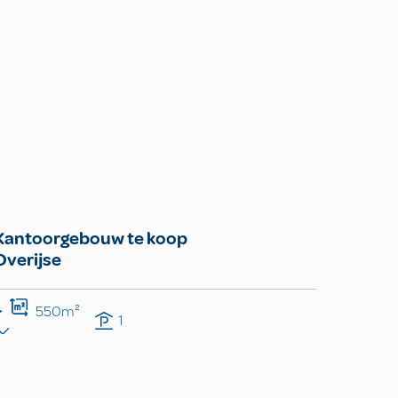
Kantoorgebouw te koop
Overijse
550m²
1