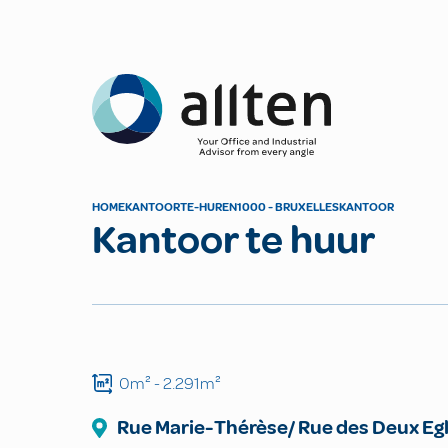
Allten
HOME
KANTOOR
TE-HUREN
1000 - BRUXELLES
KANTOOR
Kantoor te huur
0m²
- 2.291m²
Rue Marie-Thérèse/ Rue des Deux Eg