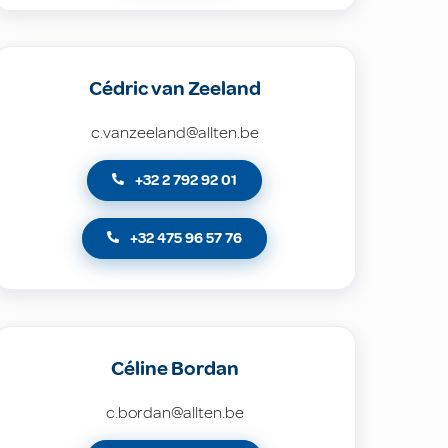
Cédric van Zeeland
c.vanzeeland@allten.be
+32 2 792 92 01
+32 475 96 57 76
Céline Bordan
c.bordan@allten.be