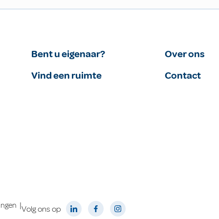
Bent u eigenaar?
Over ons
Vind een ruimte
Contact
|
lingen
Volg ons op