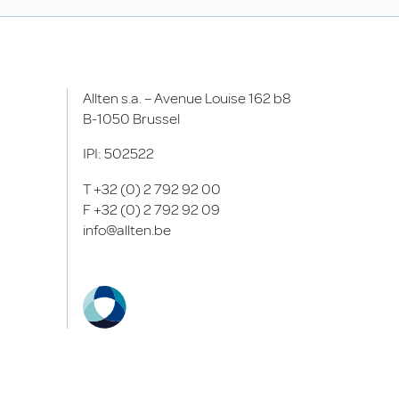
Allten s.a. – Avenue Louise 162 b8
B-1050 Brussel
IPI: 502522
T
+32 (0) 2 792 92 00
F
+32 (0) 2 792 92 09
info@allten.be