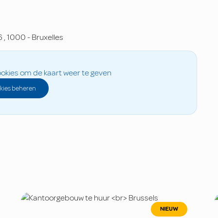
6
,
1000
-
Bruxelles
okies om de kaart weer te geven
kies beheren
NIEUW