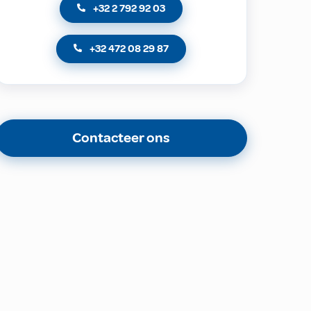
+32 2 792 92 03
+32 472 08 29 87
Contacteer ons