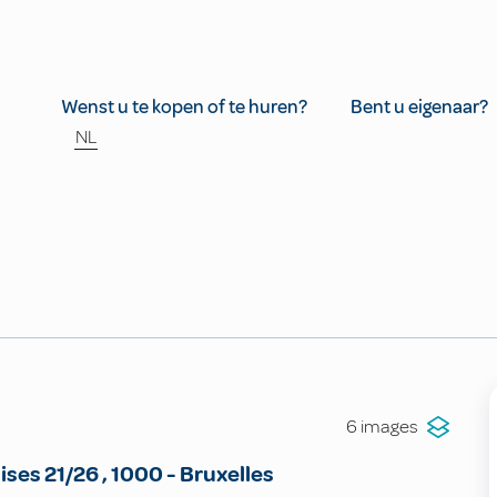
Wenst u te kopen of te huren?
Bent u eigenaar?
NL
6 images
lises
21/26
,
1000
-
Bruxelles