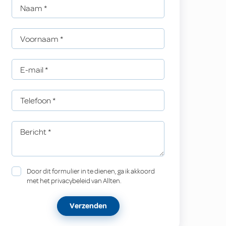
Naam
*
Voornaam
*
E-mail
*
Telefoon
*
Bericht
*
Door dit formulier in te dienen, ga ik akkoord
met het privacybeleid van Allten.
Verzenden