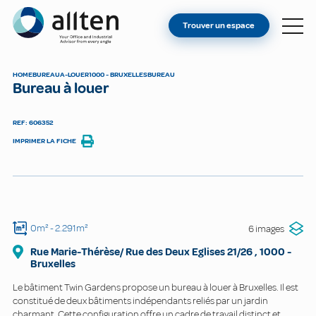
VOUS ÊTES PROPRIÉTAIRE ?
Allten
Trouver un espace
TROUVER UN ESPACE
À PROPOS
HOME
BUREAU
A-LOUER
1000 - BRUXELLES
BUREAU
Bureau à louer
CONTACT
REF: 606352
IMPRIMER LA FICHE
0m²
- 2.291m²
6 images
Rue Marie-Thérèse/ Rue des Deux Eglises
21/26
,
1000
-
Bruxelles
Le bâtiment Twin Gardens propose un bureau à louer à Bruxelles. Il est
constitué de deux bâtiments indépendants reliés par un jardin
charmant. Cette configuration offre un cadre de travail distinct et