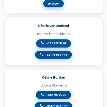
Envoyer
Cédric van Zeeland
c.vanzeeland@allten.be
+32 2 792 92 01
+32 475 96 57 76
Céline Bordan
c.bordan@allten.be
+32 2 792 92 03
+32 472 08 29 87