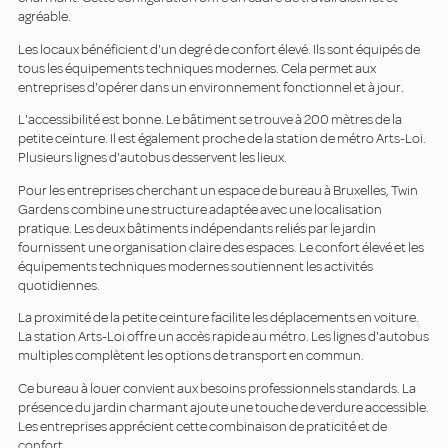
agréable.
Les locaux bénéficient d'un degré de confort élevé. Ils sont équipés de
tous les équipements techniques modernes. Cela permet aux
entreprises d'opérer dans un environnement fonctionnel et à jour.
L'accessibilité est bonne. Le bâtiment se trouve à 200 mètres de la
petite ceinture. Il est également proche de la station de métro Arts-Loi.
Plusieurs lignes d'autobus desservent les lieux.
Pour les entreprises cherchant un espace de bureau à Bruxelles, Twin
Gardens combine une structure adaptée avec une localisation
pratique. Les deux bâtiments indépendants reliés par le jardin
fournissent une organisation claire des espaces. Le confort élevé et les
équipements techniques modernes soutiennent les activités
quotidiennes.
La proximité de la petite ceinture facilite les déplacements en voiture.
La station Arts-Loi offre un accès rapide au métro. Les lignes d'autobus
multiples complètent les options de transport en commun.
Ce bureau à louer convient aux besoins professionnels standards. La
présence du jardin charmant ajoute une touche de verdure accessible.
Les entreprises apprécient cette combinaison de praticité et de
confort.