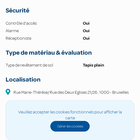
Sécurité
Contrôle d'accès
Oui
Alarme
Oui
Réceptioniste
Oui
Type de matériau & évaluation
Type de revêtement de sol
Tapis plain
Localisation
Rue Marie-Thérèse/ Rue des Deux Eglises
21/26
,
1000
-
Bruxelles
Veuillez accepter les cookies fonctionnels pour afficher la
carte
Gérer les cookies