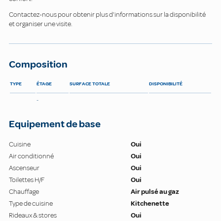
Contactez-nous pour obtenir plus d'informations sur la disponibilité
et organiser une visite.
Composition
TYPE
ÉTAGE
SURFACE TOTALE
DISPONIBILITÉ
-
Equipement de base
Cuisine
Oui
Air conditionné
Oui
Ascenseur
Oui
Toilettes H/F
Oui
Chauffage
Air pulsé au gaz
Type de cuisine
Kitchenette
Rideaux & stores
Oui